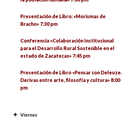
Conferencia: «Nuevos enfoques teóricos en el
estudio del populismo» 7:30 pm
Conversatorio: «Experiencias teóricas
Presentación de Libro: «Morismas de
metodológicas del proyecto Conacyt 312027,
Bracho» 7:30 pm
sobre la desinformación en el contexto de la
pandemia COVID-19 en México» 7:30 pm
Conferencia «Colaboración Institucional
para el Desarrollo Rural Sostenible en el
Conversatorio «Miradas cinematográficas al
estado de Zacatecas» 7:45 pm
deporte» 7:30 pm
Presentación de Libro «Pensar con Deleuze.
Derivas entre arte, filosofía y cultura» 8:00
pm
Viernes
Resultados del concurso de diseño para la
innovación social 7:00 am