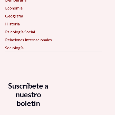
Economía
Conversatorio «Temas de reflexión y análisis de
Geografía
cara a las elecciones federales de México 2021»
Historia
4:00 pm
Psicología Social
Mesa «Gestión de riesgos y Pandemia en
Relaciones Internacionales
México» 4:00 pm
Sociología
Conferencia Magistral «Crisis Capitalista y
Estado Policiaco Global» 4:00 pm
Espacios de observación del Observatorio
Suscríbete a
Regional de Gobernanza y Coordinación Social
Ante el COVID-19 (ORGA): Violencia de género
nuestro
4:30 pm
boletín
Mesa «Pensar la Pospandemia desde la