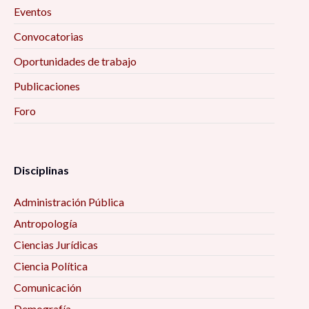
Conversatorio «La vida en situación de calle y el
Eventos
consumo de sustancias psicoactivas en la
Convocatorias
Ciudad de México, São Paulo, Buenos Aires y
Oportunidades de trabajo
Bogotá» 12:00 pm
Publicaciones
Presentación de la revista «Estéticas del Rock»
Foro
Número Especial de la revista ESCC 1:00 pm
Video debate «Con los pies sobre la tierra» 1:00
Disciplinas
pm
Administración Pública
Taller «Las emociones no son cuento, pero ¡se
Antropología
cuentan!» 4:00 pm
Ciencias Jurídicas
Ciencia Política
Coloquio «¿Por qué Bourdieu? Reflexiones
teórico-metodológicas y empíricas en la
Comunicación
investigación social» 4:00 pm
Demografía