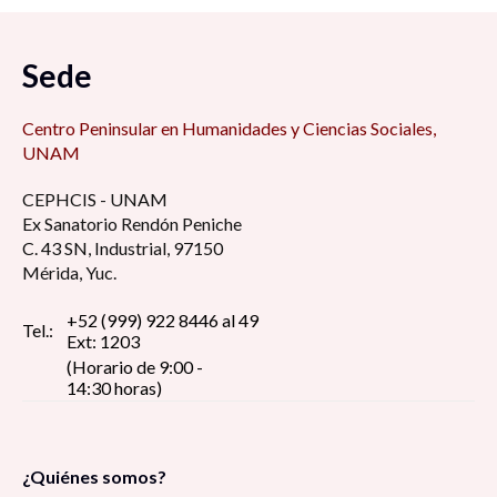
Ponencia «Ejido, servicios ambientales y sujetos
Sede
agrarios en la Zona Metropolitana Tizayuca»
10:00 am
Centro Peninsular en Humanidades y Ciencias Sociales,
UNAM
Segundo ciclo de actividades académicas
CEPHCIS - UNAM
COMECSO-El Colegio del Estado de Hidalgo en
Ex Sanatorio Rendón Peniche
el marco de la 3ª Semana Nacional de las
C. 43 SN, Industrial, 97150
Ciencias Sociales 10:00 am
Mérida, Yuc.
Presentación de libro «La capacidad de
+52 (999) 922 8446 al 49
Tel.:
Ext: 1203
respuesta estatal (responsiveness) a la
(Horario de 9:00 -
voluntad ciudadana como indicador de
14:30 horas)
gobernanza en la calidad de la democracia
participativa» 10:00 am
¿Quiénes somos?
Conferencia «Nivel Cero (0). Atención en la