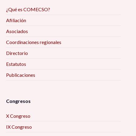
Salud Social. Nuevo Modelo en respuesta a la
¿Qué es COMECSO?
Pandemia Post-COVID-19» 10:00 am
Afiliación
Mesa “Vulnerabilidades y migraciones
Asociados
centroamericanas en tránsito por México hacia
Coordinaciones regionales
los Estados Unidos” 10:00 am
Directorio
Ponencia «Una mirada hacia la inseguridad
Estatutos
alimentaria de familias que viven de la pesca
Publicaciones
artesanal de la costa de Bahía de Kino Sonora»
10:00 am
Conferencia «El empoderamiento económico de
Congresos
las mujeres, una factura pendiente hacia la
X Congreso
igualdad sustantiva» 10:40 am
IX Congreso
Conferencia «Los grupos vulnerables en la