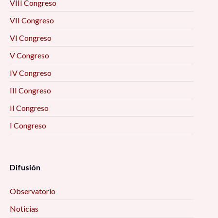
VIII Congreso
nueva normalidad» 10:40 am
VII Congreso
Conversatorio virtual “El COVID-19 y la
VI Congreso
educación distanciada” 11:00 am
V Congreso
Conferencia «Los procesos socioeconómicos en
IV Congreso
la proliferación de los asentamientos humanos
III Congreso
irregulares en Guadalupe, Zacatecas» 11:20 am
II Congreso
Presentación del libro «Diálogo de Saberes y
I Congreso
Sabores de la Parangua de Pichátaro
Michoacán» 12:00 pm
Difusión
Conversatorio “Innovaciones sociales en
turismo. Desafíos y oportunidades compartidas
Observatorio
frente a la pandemia de COVID-19” 12:00 pm
Noticias