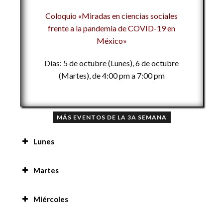
Coloquio «Miradas en ciencias sociales
frente a la pandemia de COVID-19 en
México»
Dias: 5 de octubre (Lunes), 6 de octubre
(Martes), de 4:00 pm a 7:00 pm
MÁS EVENTOS DE LA 3A SEMANA
Lunes
Mensaje de bienvenida a la 3a Semana Nacional
Martes
de las Ciencias Sociales 9:00 am
Conferencia «El uso del video para la difusión
Miércoles
Mesa «Salud y bienestar social en tiempos de
del conocimiento científico en estudiantes de
COVID-19» 10:00 am
Ciencias de la Comunicación en México» 8:00 am
Taller «Uso de la composición para análisis de