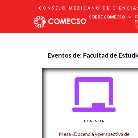
CONSEJO MEXICANO DE CIENCIA
G
SOBRE COMECSO
D
T
Afiliación
Asociados
Eventos de: Facultad de Estud
Directorio
Estatutos
Fundadores
Publicaciones
Comité Editorial
Boletín
PONENCIA
Mesa «Docencia y perspectiva de