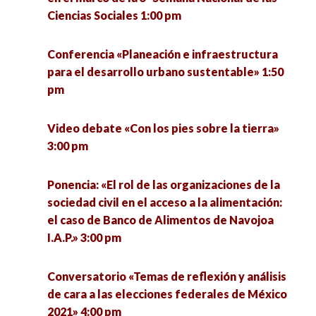
Mesa «El panorama de la atención a la salud
Ciencias Sociales 1:00 pm
mental: Flexibilidad psicológica e higiene
mental ante el COVID-19» 2:00 pm
Conferencia «Planeación e infraestructura
para el desarrollo urbano sustentable» 1:50
Conferencia «Polarización económica micro
pm
regional en Hidalgo» 2:00 pm
Video debate «Con los pies sobre la tierra»
Taller «Trabajando con sobrevivientes de
3:00 pm
tráfico de personas» 3:00 pm
Ponencia: «El rol de las organizaciones de la
Conversatorio «Cuidado, cotidianidad y
sociedad civil en el acceso a la alimentación:
comunicación» 4:00 pm
el caso de Banco de Alimentos de Navojoa
I.A.P.» 3:00 pm
Mesa «El nuevo sistema político a partir de la
4T» 4:00 pm
Conversatorio «Temas de reflexión y análisis
de cara a las elecciones federales de México
Conversatorio «Temas de reflexión y análisis de
2021» 4:00 pm