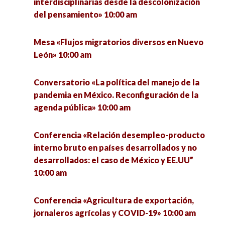
interdisciplinarias desde la descolonización
nuevo modelo de sentir, pensar y actuar» 10:40
del pensamiento» 10:00 am
am
Conferencia «Neoliberalismo y comunicación»
10:00 am
Mesa «Flujos migratorios diversos en Nuevo
Mesa «La ciudad de los que llegan: desplazados
León» 10:00 am
forzados en las ciudades y COVID-19» 11:00 am
Conferencia «Revelaciones sobre la educación a
propósito de estos ‘raros’ tiempos» 10:00 am
Conversatorio «La política del manejo de la
Conferencia «El espacio público en perspectiva.
pandemia en México. Reconfiguración de la
Constantes físicas, constantes simbólicas»
Ponencia «Las ciencias sociales en los estudios
agenda pública» 10:00 am
11:20 am
del deporte» 10:00 am
Conferencia «Relación desempleo-producto
Presentación de revistas «Movimientos» y «De
Conversatorio «Implicaciones del COVID- 19 en
interno bruto en países desarrollados y no
Política». Construyendo Conexiones 1:00 pm
las investigaciones del Posgrado en Ciencias
desarrollados: el caso de México y EE.UU”
Políticas y Sociales. Estrategias frente a la
10:00 am
nueva normalidad» 10:30 am
Video debate «Con los pies sobre la tierra» 1:00
pm
Conferencia «Agricultura de exportación,
Conferencia «La docencia frente a la inclusión
jornaleros agrícolas y COVID-19» 10:00 am
educativa y tecnológica» 10:40 am
Mesa «Los retos que presenta la Agenda 2030.