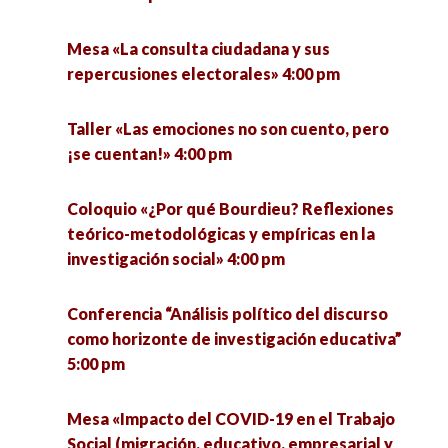
cara a las elecciones federales de México 2021»
4:00 pm
Mesa «La consulta ciudadana y sus
repercusiones electorales» 4:00 pm
Mesa «Garantizar los DDHH en tiempos de
COVID-19» 4:00 pm
Taller «Las emociones no son cuento, pero
¡se cuentan!» 4:00 pm
Coloquio «Miradas en ciencias sociales frente a
la pandemia de COVID-19 en México» 4:00 pm
Coloquio «¿Por qué Bourdieu? Reflexiones
teórico-metodológicas y empíricas en la
Ponencia «La investigación cuantitativa aplicada
investigación social» 4:00 pm
a las ciencias aplicadas al deporte» 4:00 pm
Conferencia “Análisis político del discurso
Presentación de Libro “Actividad física y
como horizonte de investigación educativa”
esparcimiento contra la violencia escolar» 4:30
5:00 pm
pm
Mesa «Impacto del COVID-19 en el Trabajo
Espacios de observación del Observatorio
Social (migración, educativo, empresarial y