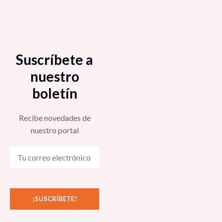
cara a las elecciones federales de México 2021»
Conferencia Magistral «Crisis Capitalista y
4:00 pm
Estado Policiaco Global» 4:00 pm
Coloquio «¿Por qué Bourdieu? Reflexiones
Espacios de observación del Observatorio
teórico-metodológicas y empíricas en la
Suscríbete a
Regional de Gobernanza y Coordinación Social
investigación social» 4:00 pm
Ante el COVID-19 (ORGA): Violencia de género
nuestro
4:30 pm
boletín
Mesa «Paridad y violencia política en el proceso
electoral 2018 CDMX» 4:00 pm
Mesa «Pensar la Pospandemia desde la
Recibe novedades de
sociología» 5:00 pm
nuestro portal
Segundo ciclo de actividades académicas
COMECSO-El Colegio del Estado de Hidalgo en
Taller «Desafíos para la implementación del
el marco de la 3ª Semana Nacional de las
Protocolo para la prevención y atención de
Ciencias Sociales 4:00 pm
casos de violencia de género de la Universidad
de Sonora» 5:00 pm
Ponencia «Pobreza alimentaria, carencias
alimentarias y apoyos gubernamentales en los
Conferencia «Cuidados de la salud mental en el