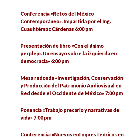
Conferencia «Retos del México
Foro «La investigación en el ámbito de la
Contemporáneo». Impartida por el Ing.
Cultura física” 6:30 pm
Cuauhtémoc Cárdenas 6:00 pm
Ponencia «Interpretaciones sociales sobre la
Presentación de libro «Con el ánimo
ciencia y la tecnología: Hacia la construcción del
perplejo. Un ensayo sobre la izquierda en
concepto de colonialismo digital» 6:30 pm
democracia» 6:00 pm
Conferencia «Tecnología e imperialismo en la
Mesa redonda «Investigación, Conservación
Guerra México-Estado Unidos» 7:00 pm
y Producción del Patrimonio Audiovisual en
Red desde el Occidente de México» 7:00 pm
Conversatorio: «Experiencias teóricas
metodológicas del proyecto Conacyt 312027,
Ponencia «Trabajo precario y narrativas de
sobre la desinformación en el contexto de la
vida» 7:00 pm
pandemia COVID-19 en México» 7:30 pm
Conferencia: «Nuevos enfoques teóricos en
Conversatorio «Miradas cinematográficas al