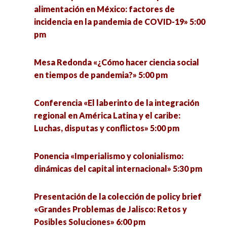
alimentación en México: factores de
incidencia en la pandemia de COVID-19» 5:00
Conversatorio «La Recreación social en
pm
Latinoamérica» 5:30 pm
Mesa Redonda «¿Cómo hacer ciencia social
Ponencia «Plataformas digitales en México: una
en tiempos de pandemia?» 5:00 pm
reflexión sobre su uso e impacto» 5:30 pm
Conferencia «El laberinto de la integración
Conversatorio «de Freud a Weber… De Weber a
regional en América Latina y el caribe:
Freud» 6:00 pm
Luchas, disputas y conflictos» 5:00 pm
Ponencia «El conocimiento insular en la sociedad
Ponencia «Imperialismo y colonialismo:
capitalista actual» 6:00 pm
dinámicas del capital internacional» 5:30 pm
Espacios de observación del Observatorio
Presentación de la colección de policy brief
Regional de Gobernanza y Coordinación Social
«Grandes Problemas de Jalisco: Retos y
Ante el COVID-19 (ORGA): Economía y empleo
Posibles Soluciones» 6:00 pm
6:00 pm