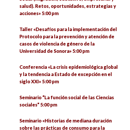
Regional de Gobernanza y Coordinación Social
salud). Retos, oportunidades, estrategias y
Ante el COVID-19 (ORGA): Restricciones a la
acciones» 5:00 pm
movilidad. 4:30 pm
Taller «Desafíos para la implementación del
Mesa «Aspectos Psicosociales del Cambio
Protocolo para la prevención y atención de
Climático» 5:00 pm
casos de violencia de género de la
Universidad de Sonora» 5:00 pm
Presentación de Libro “Gestión Deportiva” 5:00
pm
Conferencia «La crisis epidemiológica global
y la tendencia a Estado de excepción en el
siglo XXI» 5:00 pm
Conferencia «¿Corrección Lingüística o lenguaje
inclusivo? Perspectivas teóricas y prácticas en
torno a las relaciones lengua y género» 5:00 pm
Seminario “La función social de las Ciencias
sociales” 5:00 pm
Seminario «Metodologías para el estudio del
agua, energía y cambio climático en tiempos de
Seminario «Historias de mediana duración
COVID-19» 5:00 pm
sobre las prácticas de consumo para la