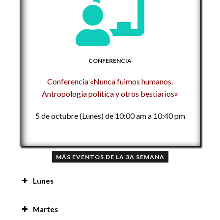
CONFERENCIA
Conferencia «Nunca fuimos humanos.
Antropología política y otros bestiarios»
5 de octubre (Lunes) de 10:00 am a 10:40 pm
MÁS EVENTOS DE LA 3A SEMANA
Lunes
Mensaje de bienvenida a la 3a Semana Nacional
Martes
de las Ciencias Sociales 9:00 am