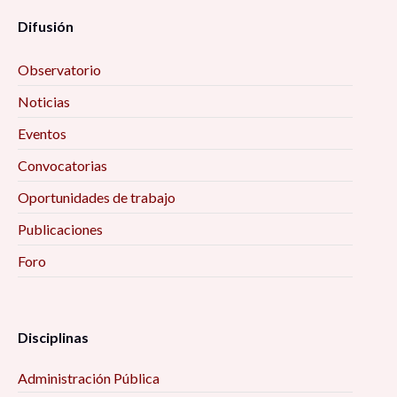
Difusión
Conversatorio “Innovaciones sociales en
turismo. Desafíos y oportunidades compartidas
Observatorio
frente a la pandemia de COVID-19” 12:00 pm
Noticias
Conversatorio «La vida en situación de calle y el
Eventos
consumo de sustancias psicoactivas en la
Convocatorias
Ciudad de México, São Paulo, Buenos Aires y
Oportunidades de trabajo
Bogotá» 12:00 pm
Publicaciones
Presentación de la revista «Estéticas del Rock»
Foro
Número Especial de la revista ESCC 1:00 pm
Video debate «Con los pies sobre la tierra» 1:00
Disciplinas
pm
Administración Pública
Taller «Las emociones no son cuento, pero ¡se