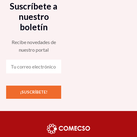
Suscríbete a
Regional de Gobernanza y Coordinación Social
Ante el COVID-19 (ORGA): Violencia de género
nuestro
4:30 pm
boletín
Mesa «Pensar la Pospandemia desde la
Recibe novedades de
sociología» 5:00 pm
nuestro portal
Taller «Desafíos para la implementación del
Protocolo para la prevención y atención de
casos de violencia de género de la Universidad
de Sonora» 5:00 pm
Conferencia «Cuidados de la salud mental en el
contexto del confinamiento» 5:00 pm
Mesa «Territorios en disputa y conflictos
socioambientales» 5:00 pm