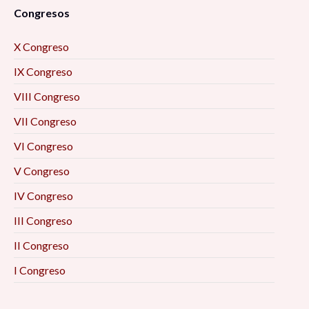
Conferencia «El empoderamiento económico de
Congresos
las mujeres, una factura pendiente hacia la
X Congreso
igualdad sustantiva» 10:40 am
IX Congreso
Conferencia «Los grupos vulnerables en la
VIII Congreso
nueva normalidad» 10:40 am
VII Congreso
Conversatorio virtual “El COVID-19 y la
VI Congreso
educación distanciada” 11:00 am
V Congreso
Conferencia «Los procesos socioeconómicos en
IV Congreso
la proliferación de los asentamientos humanos
III Congreso
irregulares en Guadalupe, Zacatecas» 11:20 am
II Congreso
Presentación del libro «Diálogo de Saberes y
I Congreso
Sabores de la Parangua de Pichátaro
Michoacán» 12:00 pm