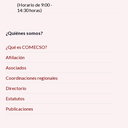
(Horario de 9:00 -
voluntad ciudadana como indicador de
14:30 horas)
gobernanza en la calidad de la democracia
participativa» 10:00 am
¿Quiénes somos?
Conferencia «Nivel Cero (0). Atención en la
Salud Social. Nuevo Modelo en respuesta a la
¿Qué es COMECSO?
Pandemia Post-COVID-19» 10:00 am
Afiliación
Mesa “Vulnerabilidades y migraciones
Asociados
centroamericanas en tránsito por México hacia
Coordinaciones regionales
los Estados Unidos” 10:00 am
Directorio
Ponencia «Una mirada hacia la inseguridad
Estatutos
alimentaria de familias que viven de la pesca
Publicaciones
artesanal de la costa de Bahía de Kino Sonora»
10:00 am