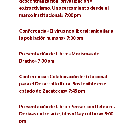
Ponencia «Interpretaciones sociales sobre la
descentralización, privatización y
desde el Occidente de México» 7:00 pm
ciencia y la tecnología: Hacia la construcción del
extractivismo. Un acercamiento desde el
concepto de colonialismo digital» 6:30 pm
marco institucional» 7:00 pm
Ponencia «Trabajo precario y narrativas de vida»
7:00 pm
Conferencia «Tecnología e imperialismo en la
Conferencia «El virus neoliberal: aniquilar a
Guerra México-Estado Unidos» 7:00 pm
la población humana» 7:00 pm
Conferencia: «Nuevos enfoques teóricos en el
estudio del populismo» 7:30 pm
Conversatorio: «Experiencias teóricas
Presentación de Libro: «Morismas de
metodológicas del proyecto Conacyt 312027,
Bracho» 7:30 pm
sobre la desinformación en el contexto de la
pandemia COVID-19 en México» 7:30 pm
Conferencia «Colaboración Institucional
para el Desarrollo Rural Sostenible en el
Conversatorio «Miradas cinematográficas al
estado de Zacatecas» 7:45 pm
deporte» 7:30 pm
Presentación de Libro «Pensar con Deleuze.
Derivas entre arte, filosofía y cultura» 8:00
pm