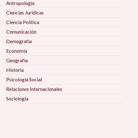
Antropología
cuentan!» 4:00 pm
Ciencias Jurídicas
Ciencia Política
Coloquio «¿Por qué Bourdieu? Reflexiones
teórico-metodológicas y empíricas en la
Comunicación
investigación social» 4:00 pm
Demografía
Economía
Conversatorio «Temas de reflexión y análisis de
Geografía
cara a las elecciones federales de México 2021»
Historia
4:00 pm
Psicología Social
Mesa «Gestión de riesgos y Pandemia en
Relaciones Internacionales
México» 4:00 pm
Sociología
Conferencia Magistral «Crisis Capitalista y
Estado Policiaco Global» 4:00 pm
Espacios de observación del Observatorio