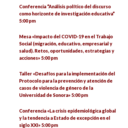
Conferencia “Análisis político del discurso
Presentación de Libro “Actividad física y
como horizonte de investigación educativa”
esparcimiento contra la violencia escolar» 4:30
5:00 pm
pm
Mesa «Impacto del COVID-19 en el Trabajo
Espacios de observación del Observatorio
Social (migración, educativo, empresarial y
Regional de Gobernanza y Coordinación Social
salud). Retos, oportunidades, estrategias y
Ante el COVID-19 (ORGA): Restricciones a la
acciones» 5:00 pm
movilidad. 4:30 pm
Taller «Desafíos para la implementación del
Mesa «Aspectos Psicosociales del Cambio
Protocolo para la prevención y atención de
Climático» 5:00 pm
casos de violencia de género de la
Universidad de Sonora» 5:00 pm
Presentación de Libro “Gestión Deportiva” 5:00
pm
Conferencia «La crisis epidemiológica global
y la tendencia a Estado de excepción en el
siglo XXI» 5:00 pm
Conferencia «¿Corrección Lingüística o lenguaje