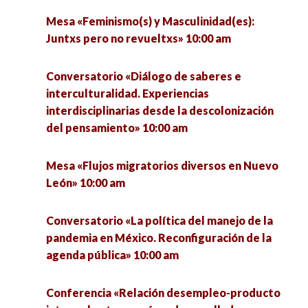
nuevas perspectivas sobre la discapacidad”
Mesa «Feminismo(s) y Masculinidad(es):
10:00 am
Conferencia «Nunca fuimos humanos.
Juntxs pero no revueltxs» 10:00 am
Antropología política y otros bestiarios» 10:00
am
Grupo de Trabajo «Sociedad en movimiento,
Conversatorio «Diálogo de saberes e
vida interdisciplinar desde la actividad física y
interculturalidad. Experiencias
otras ciencias» 10:00 am
Conferencia «La Educación ambiental como
interdisciplinarias desde la descolonización
nuevo modelo de sentir, pensar y actuar» 10:40
del pensamiento» 10:00 am
am
Conferencia «Neoliberalismo y comunicación»
10:00 am
Mesa «Flujos migratorios diversos en Nuevo
Mesa «La ciudad de los que llegan: desplazados
León» 10:00 am
forzados en las ciudades y COVID-19» 11:00 am
Conferencia «Revelaciones sobre la educación a
propósito de estos ‘raros’ tiempos» 10:00 am
Conversatorio «La política del manejo de la
Conferencia «El espacio público en perspectiva.
pandemia en México. Reconfiguración de la
Constantes físicas, constantes simbólicas»
Ponencia «Las ciencias sociales en los estudios
agenda pública» 10:00 am
11:20 am
del deporte» 10:00 am
Conferencia «Relación desempleo-producto
Presentación de revistas «Movimientos» y «De
Conversatorio «Implicaciones del COVID- 19 en