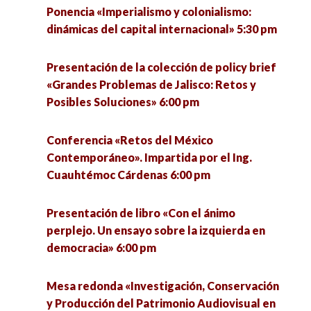
Ponencia «Imperialismo y colonialismo:
capitalista actual» 6:00 pm
dinámicas del capital internacional» 5:30 pm
Espacios de observación del Observatorio
Presentación de la colección de policy brief
Regional de Gobernanza y Coordinación Social
«Grandes Problemas de Jalisco: Retos y
Ante el COVID-19 (ORGA): Economía y empleo
Posibles Soluciones» 6:00 pm
6:00 pm
Conferencia «Retos del México
Foro «La investigación en el ámbito de la
Contemporáneo». Impartida por el Ing.
Cultura física” 6:30 pm
Cuauhtémoc Cárdenas 6:00 pm
Ponencia «Interpretaciones sociales sobre la
Presentación de libro «Con el ánimo
ciencia y la tecnología: Hacia la construcción del
perplejo. Un ensayo sobre la izquierda en
concepto de colonialismo digital» 6:30 pm
democracia» 6:00 pm
Conferencia «Tecnología e imperialismo en la
Mesa redonda «Investigación, Conservación
Guerra México-Estado Unidos» 7:00 pm
y Producción del Patrimonio Audiovisual en