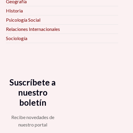
prevención» 4:00 pm
Geografía
cara a las elecciones federales de México 2021»
Historia
4:00 pm
Conferencia «Las ciencias sociales y la teoría
Psicología Social
Queer» 4:00 pm
Mesa «Gestión de riesgos y Pandemia en
Relaciones Internacionales
México» 4:00 pm
Sociología
Conversatorio «Temas de reflexión y análisis de
cara a las elecciones federales de México 2021»
Conferencia Magistral «Crisis Capitalista y
4:00 pm
Estado Policiaco Global» 4:00 pm
Coloquio «¿Por qué Bourdieu? Reflexiones
Espacios de observación del Observatorio
teórico-metodológicas y empíricas en la
Suscríbete a
Regional de Gobernanza y Coordinación Social
investigación social» 4:00 pm
Ante el COVID-19 (ORGA): Violencia de género
nuestro
4:30 pm
boletín
Mesa «Paridad y violencia política en el proceso
electoral 2018 CDMX» 4:00 pm
Mesa «Pensar la Pospandemia desde la
Recibe novedades de
sociología» 5:00 pm
nuestro portal
Segundo ciclo de actividades académicas