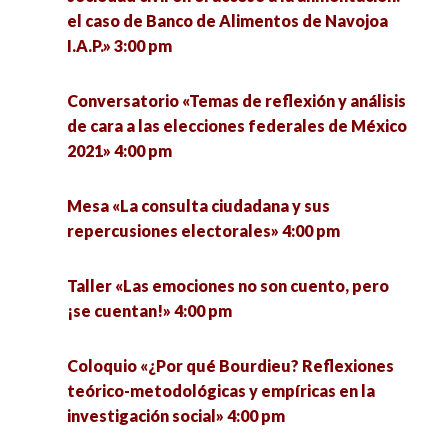
comunicación» 4:00 pm
el caso de Banco de Alimentos de Navojoa
I.A.P.» 3:00 pm
Mesa «El nuevo sistema político a partir de la
4T» 4:00 pm
Conversatorio «Temas de reflexión y análisis
de cara a las elecciones federales de México
Conversatorio «Temas de reflexión y análisis de
2021» 4:00 pm
cara a las elecciones federales de México 2021»
4:00 pm
Mesa «La consulta ciudadana y sus
repercusiones electorales» 4:00 pm
Mesa «Garantizar los DDHH en tiempos de
COVID-19» 4:00 pm
Taller «Las emociones no son cuento, pero
¡se cuentan!» 4:00 pm
Coloquio «Miradas en ciencias sociales frente a
la pandemia de COVID-19 en México» 4:00 pm
Coloquio «¿Por qué Bourdieu? Reflexiones
teórico-metodológicas y empíricas en la
Ponencia «La investigación cuantitativa aplicada
investigación social» 4:00 pm
a las ciencias aplicadas al deporte» 4:00 pm