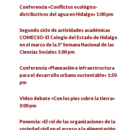
Ciencias Sociales 1:00 pm
Conferencia «Conflictos ecológico-
Ponencia «Ciudadanía precaria en el periodo
distributivos del agua en Hidalgo» 1:00 pm
Conferencia «La participación política
primario exportador latinoamericano» 7:30 pm
transnacional de los migrantes en el exterior, su
Segundo ciclo de actividades académicas
implementación en Hidalgo» 1:10 pm
COMECSO-El Colegio del Estado de Hidalgo
en el marco de la 3ª Semana Nacional de las
Mesa «El panorama de la atención a la salud
Ciencias Sociales 1:00 pm
mental: Flexibilidad psicológica e higiene
mental ante el COVID-19» 2:00 pm
Conferencia «Planeación e infraestructura
para el desarrollo urbano sustentable» 1:50
Conferencia «Polarización económica micro
pm
regional en Hidalgo» 2:00 pm
Video debate «Con los pies sobre la tierra»
Taller «Trabajando con sobrevivientes de
3:00 pm
tráfico de personas» 3:00 pm
Ponencia: «El rol de las organizaciones de la
Conversatorio «Cuidado, cotidianidad y
sociedad civil en el acceso a la alimentación: