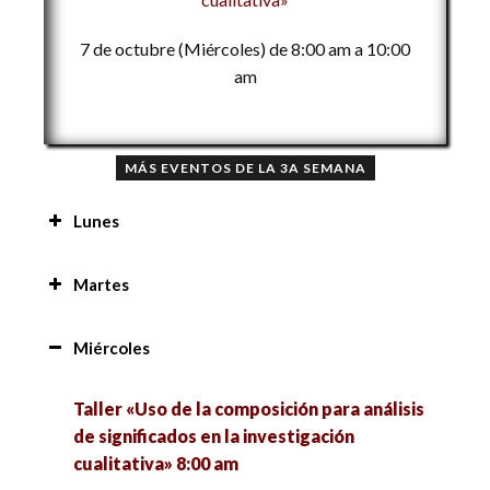
7 de octubre (Miércoles) de 8:00 am a 10:00
am
MÁS EVENTOS DE LA 3A SEMANA
Lunes
Mensaje de bienvenida a la 3a Semana Nacional
Martes
de las Ciencias Sociales 9:00 am
Conferencia «El uso del video para la difusión
Miércoles
Mesa «Salud y bienestar social en tiempos de
del conocimiento científico en estudiantes de
COVID-19» 10:00 am
Ciencias de la Comunicación en México» 8:00 am
Taller «Uso de la composición para análisis
de significados en la investigación
Presentación de libro «Protestas, Acción
Mesa «Feminismo, género y sustentabilidad
cualitativa» 8:00 am
Colectiva y Ciudadanía. Tomo II» 10:00 am
social: Otros cuerpos, otras capacidades: