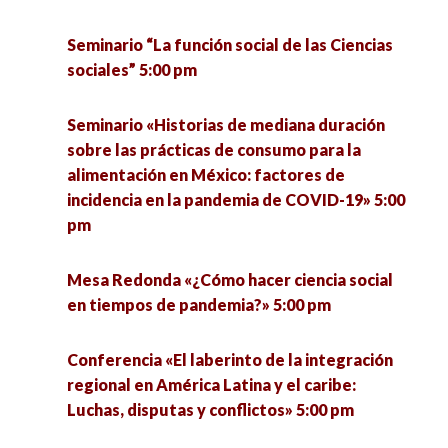
inclusivo? Perspectivas teóricas y prácticas en
torno a las relaciones lengua y género» 5:00 pm
Seminario “La función social de las Ciencias
sociales” 5:00 pm
Seminario «Metodologías para el estudio del
agua, energía y cambio climático en tiempos de
Seminario «Historias de mediana duración
COVID-19» 5:00 pm
sobre las prácticas de consumo para la
alimentación en México: factores de
incidencia en la pandemia de COVID-19» 5:00
Conversatorio «La Recreación social en
pm
Latinoamérica» 5:30 pm
Mesa Redonda «¿Cómo hacer ciencia social
Ponencia «Plataformas digitales en México: una
en tiempos de pandemia?» 5:00 pm
reflexión sobre su uso e impacto» 5:30 pm
Conferencia «El laberinto de la integración
Conversatorio «de Freud a Weber… De Weber a
regional en América Latina y el caribe:
Freud» 6:00 pm
Luchas, disputas y conflictos» 5:00 pm
Ponencia «El conocimiento insular en la sociedad