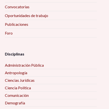
consumo de sustancias psicoactivas en la
Convocatorias
Ciudad de México, São Paulo, Buenos Aires y
Oportunidades de trabajo
Bogotá» 12:00 pm
Publicaciones
Presentación de la revista «Estéticas del Rock»
Foro
Número Especial de la revista ESCC 1:00 pm
Video debate «Con los pies sobre la tierra» 1:00
Disciplinas
pm
Administración Pública
Taller «Las emociones no son cuento, pero ¡se
Antropología
cuentan!» 4:00 pm
Ciencias Jurídicas
Ciencia Política
Coloquio «¿Por qué Bourdieu? Reflexiones
teórico-metodológicas y empíricas en la
Comunicación
investigación social» 4:00 pm
Demografía