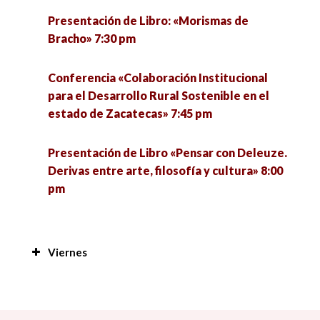
estudio del populismo» 7:30 pm
Conversatorio: «Experiencias teóricas
Presentación de Libro: «Morismas de
metodológicas del proyecto Conacyt 312027,
Bracho» 7:30 pm
sobre la desinformación en el contexto de la
pandemia COVID-19 en México» 7:30 pm
Conferencia «Colaboración Institucional
para el Desarrollo Rural Sostenible en el
Conversatorio «Miradas cinematográficas al
estado de Zacatecas» 7:45 pm
deporte» 7:30 pm
Presentación de Libro «Pensar con Deleuze.
Derivas entre arte, filosofía y cultura» 8:00
pm
Viernes
Resultados del concurso de diseño para la
innovación social 7:00 am