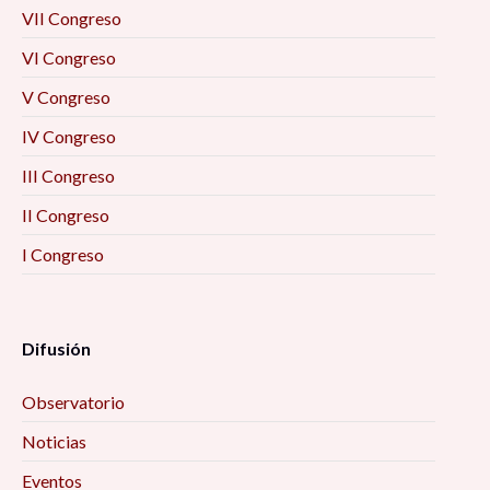
VII Congreso
Conversatorio virtual “El COVID-19 y la
VI Congreso
educación distanciada” 11:00 am
V Congreso
Conferencia «Los procesos socioeconómicos en
IV Congreso
la proliferación de los asentamientos humanos
III Congreso
irregulares en Guadalupe, Zacatecas» 11:20 am
II Congreso
Presentación del libro «Diálogo de Saberes y
I Congreso
Sabores de la Parangua de Pichátaro
Michoacán» 12:00 pm
Difusión
Conversatorio “Innovaciones sociales en
turismo. Desafíos y oportunidades compartidas
Observatorio
frente a la pandemia de COVID-19” 12:00 pm
Noticias
Conversatorio «La vida en situación de calle y el
Eventos