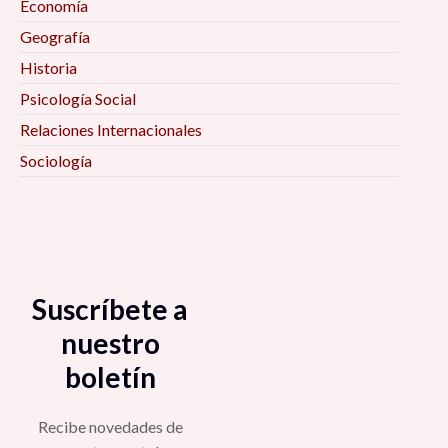
Economía
Conversatorio «Temas de reflexión y análisis de
Geografía
cara a las elecciones federales de México 2021»
Historia
4:00 pm
Psicología Social
Mesa «Gestión de riesgos y Pandemia en
Relaciones Internacionales
México» 4:00 pm
Sociología
Conferencia Magistral «Crisis Capitalista y
Estado Policiaco Global» 4:00 pm
Espacios de observación del Observatorio
Suscríbete a
Regional de Gobernanza y Coordinación Social
Ante el COVID-19 (ORGA): Violencia de género
nuestro
4:30 pm
boletín
Mesa «Pensar la Pospandemia desde la
Recibe novedades de
sociología» 5:00 pm