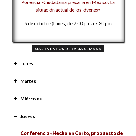
Ponencia «Ciudadanía precaria en México: La
situación actual de los jóvenes»
5 de octubre (Lunes) de 7:00 pm a 7:30 pm
MÁS EVENTOS DE LA 3A SEMANA
Lunes
Mensaje de bienvenida a la 3a Semana Nacional
Martes
de las Ciencias Sociales 9:00 am
Conferencia «El uso del video para la difusión
Miércoles
Mesa «Salud y bienestar social en tiempos de
del conocimiento científico en estudiantes de
COVID-19» 10:00 am
Ciencias de la Comunicación en México» 8:00 am
Taller «Uso de la composición para análisis de
Jueves
significados en la investigación cualitativa» 8:00
Presentación de libro «Protestas, Acción
Mesa «Feminismo, género y sustentabilidad
am
Colectiva y Ciudadanía. Tomo II» 10:00 am
social: Otros cuerpos, otras capacidades:
Conferencia «Hecho en Corto, propuesta de