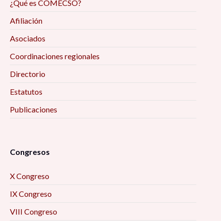
¿Qué es COMECSO?
Pandemia Post-COVID-19» 10:00 am
Afiliación
Mesa “Vulnerabilidades y migraciones
Asociados
centroamericanas en tránsito por México hacia
Coordinaciones regionales
los Estados Unidos” 10:00 am
Directorio
Ponencia «Una mirada hacia la inseguridad
Estatutos
alimentaria de familias que viven de la pesca
Publicaciones
artesanal de la costa de Bahía de Kino Sonora»
10:00 am
Conferencia «El empoderamiento económico de
Congresos
las mujeres, una factura pendiente hacia la
X Congreso
igualdad sustantiva» 10:40 am
IX Congreso
Conferencia «Los grupos vulnerables en la
VIII Congreso
nueva normalidad» 10:40 am