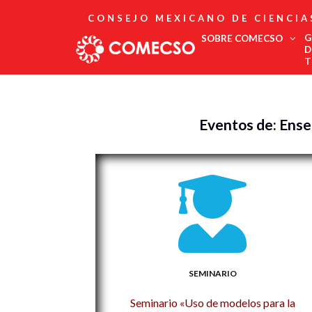
CONSEJO MEXICANO DE CIENCIA
G
SOBRE COMECSO
D
T
Afiliación
Asociados
Eventos de: Ense
Directorio
Estatutos
Fundadores
Publicaciones
Comité Editorial
Boletín
SEMINARIO
Seminario «Uso de modelos para la