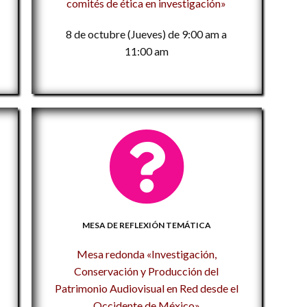
comités de ética en investigación»
P
de
H
«
C
M
a
8 de octubre (Jueves) de 9:00 am a
1
19
11:00 am
Ci
C
M
f
Vi
j
A
1
la
Co
M
in
M
t
C
20
lo
D
S
Po
c
a
C
C
ed
de
i
Me
MESA DE REFLEXIÓN TEMÁTICA
ac
n
pa
P
p
Mesa redonda «Investigación,
la
1
P
Conservación y Producción del
«T
Me
fr
Patrimonio Audiovisual en Red desde el
m
Me
P
Occidente de México»