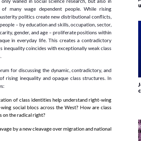
only waned in social science research, but also in
u
gs of many wage dependent people. While rising
usterity politics create new distributional conflicts,
eople – by education and skills, occupation, sector,
carity, gender, and age – proliferate positions within
aque in everyday life. This creates a contradictory
s inequality coincides with exceptionally weak class
.
um for discussing the dynamic, contradictory, and
of rising inequality and opaque class structures. In
J
es:
c
ion of class identities help understand right-wing
t-wing social blocs across the West? How are class
s on the radical right?
eavage by a new cleavage over migration and national