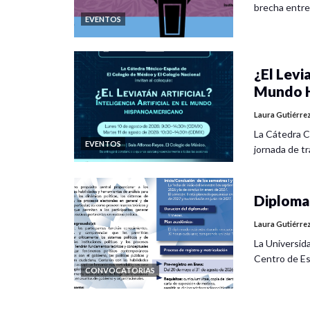
brecha entre
EVENTOS
¿El Levia
Mundo H
Laura Gutiérre
La Cátedra C
EVENTOS
jornada de tra
Diplomad
Laura Gutiérre
La Universid
Centro de Es
CONVOCATORIAS