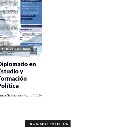
CONVOCATORIAS
Diplomado en
Estudio y
Formación
Política
0 veces compartido
aura Gutiérrez
-
Ago 07, 2026
1183 vistas
PRÓXIMOS EVENTOS