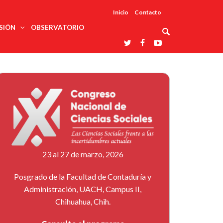
Inicio
Contacto
SIÓN
OBSERVATORIO
Asociaciones
udios
profesionales
onales
Grupos de
Reconoce
arrollo
trabajo
ar
La UDUALC
rcultural
os
A La
Redes
Universidad
cación
temáticas
De México
odología
Laboratorios
tico
En Su 475
as ciencias
Aniversario
nacionales
ales
Entidades
afines
d pública
23 al 27 de marzo, 2026
ajo social
ismo
Posgrado de la Facultad de Contaduría y
Administración, UACH, Campus II,
Chihuahua, Chih.