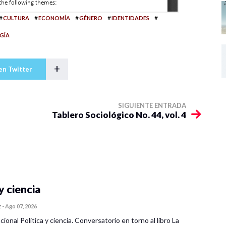
#
#
#
#
#
CULTURA
ECONOMÍA
GÉNERO
IDENTIDADES
GÍA
+
en Twitter
SIGUIENTE ENTRADA
Tablero Sociológico No. 44, vol. 4
y ciencia
z
-
Ago 07, 2026
cional Política y ciencia. Conversatorio en torno al libro La