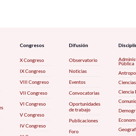
Congresos
Difusión
Discipli
Adminis
X Congreso
Observatorio
Pública
IX Congreso
Noticias
Antropo
VIII Congreso
Eventos
Ciencias
Ciencia 
VII Congreso
Convocatorias
Comunic
VI Congreso
Oportunidades
es
de trabajo
Demogra
V Congreso
Econom
Publicaciones
IV Congreso
Geograf
Foro