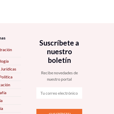
nas
Suscríbete a
tración
nuestro
boletín
logía
 Jurídicas
Recibe novedades de
Política
nuestro portal
ación
fía
ía
ía