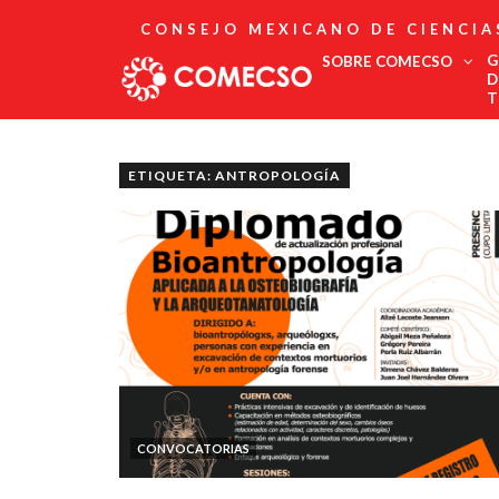
CONSEJO MEXICANO DE CIENCIA
G
SOBRE COMECSO
D
T
Afiliación
Asociados
ETIQUETA: ANTROPOLOGÍA
Directorio
Estatutos
Fundadores
Publicaciones
Comité Editorial
Boletín
CONVOCATORIAS