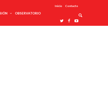
Inicio
Contacto
SIÓN
OBSERVATORIO
Asociaciones
udios
profesionales
onales
Grupos de
Reconoce
arrollo
trabajo
ar
La UDUALC
rcultural
os
A La
Redes
Universidad
cación
temáticas
De México
odología
Laboratorios
tico
En Su 475
as ciencias
Aniversario
nacionales
ales
Entidades
afines
d pública
ajo social
ismo