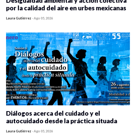
Desigualdad ambiental y acción colectiva
por la calidad del aire en urbes mexicanas
Laura Gutiérrez
-
Ago 05, 2026
0 veces compartido
82 vistas
EVENTOS
Diálogos acerca del cuidado y el
autocuidado desde la práctica situada
Laura Gutiérrez
-
Ago 05, 2026
0 veces compartido
80 vistas