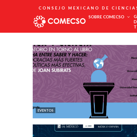
CONSEJO MEXICANO DE CIENCIA
G
SOBRE COMECSO
D
T
Afiliación
Asociados
Directorio
Estatutos
Fundadores
Publicaciones
Comité Editorial
Boletín
EVENTOS