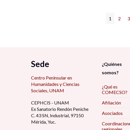
1
2
3
Sede
¿Quiénes
somos?
Centro Peninsular en
Humanidades y Ciencias
¿Qué es
Sociales, UNAM
COMECSO?
CEPHCIS - UNAM
Afiliación
Ex Sanatorio Rendón Peniche
Asociados
C. 43 SN, Industrial, 97150
Mérida, Yuc.
Coordinacion
regionales