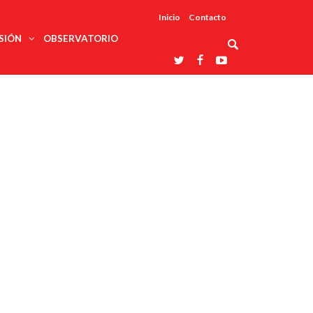
Inicio
Contacto
SIÓN
OBSERVATORIO
Asociaciones
udios
profesionales
onales
Grupos de
Reconoce
arrollo
trabajo
ar
La UDUALC
rcultural
os
A La
Redes
Universidad
cación
temáticas
De México
odología
Laboratorios
tico
En Su 475
as ciencias
Aniversario
nacionales
ales
Entidades
afines
d pública
ajo social
ismo