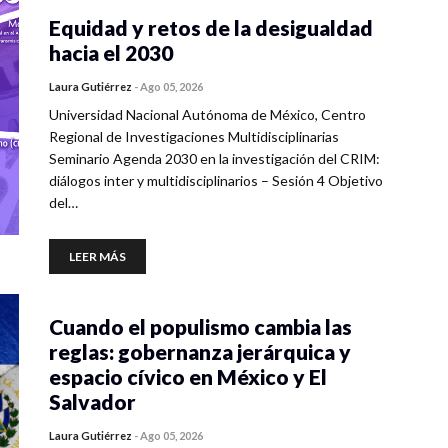
Equidad y retos de la desigualdad
hacia el 2030
Laura Gutiérrez
-
Ago 05, 2026
Universidad Nacional Autónoma de México, Centro
Regional de Investigaciones Multidisciplinarias
Seminario Agenda 2030 en la investigación del CRIM:
diálogos inter y multidisciplinarios – Sesión 4 Objetivo
del…
LEER MÁS
Cuando el populismo cambia las
reglas: gobernanza jerárquica y
espacio cívico en México y El
Salvador
Laura Gutiérrez
-
Ago 05, 2026