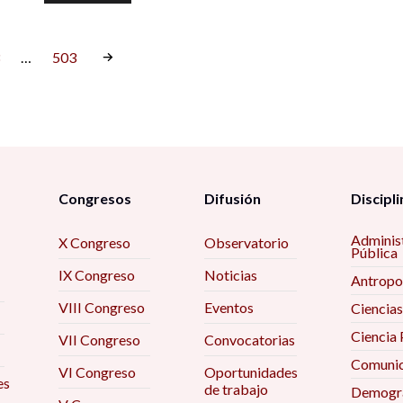
…
503
Congresos
Difusión
Discipli
Adminis
X Congreso
Observatorio
Pública
IX Congreso
Noticias
Antropo
VIII Congreso
Eventos
Ciencias
Ciencia 
VII Congreso
Convocatorias
Comunic
VI Congreso
Oportunidades
es
de trabajo
Demogra