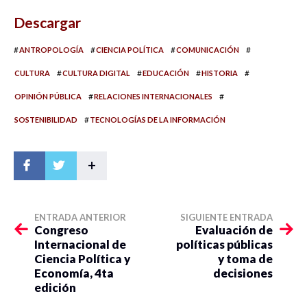
Descargar
#
#
#
#
ANTROPOLOGÍA
CIENCIA POLÍTICA
COMUNICACIÓN
#
#
#
#
CULTURA
CULTURA DIGITAL
EDUCACIÓN
HISTORIA
#
#
OPINIÓN PÚBLICA
RELACIONES INTERNACIONALES
#
SOSTENIBILIDAD
TECNOLOGÍAS DE LA INFORMACIÓN
+
ENTRADA ANTERIOR
SIGUIENTE ENTRADA
Congreso
Evaluación de
Internacional de
políticas públicas
Ciencia Política y
y toma de
Economía, 4ta
decisiones
edición