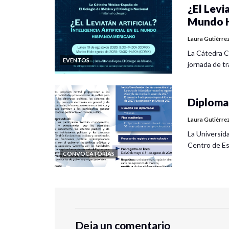
¿El Levia
Mundo H
Laura Gutiérre
La Cátedra C
EVENTOS
jornada de tra
Diplomad
Laura Gutiérre
La Universid
Centro de Es
CONVOCATORIAS
Deja un comentario