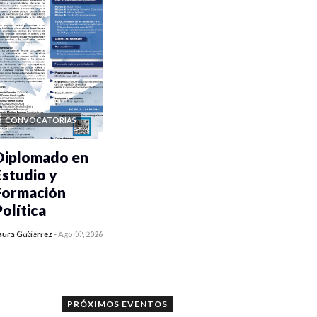
CONVOCATORIAS
Diplomado en
Estudio y
Formación
Política
0 veces compartido
aura Gutiérrez
-
Ago 07, 2026
1176 vistas
PRÓXIMOS EVENTOS