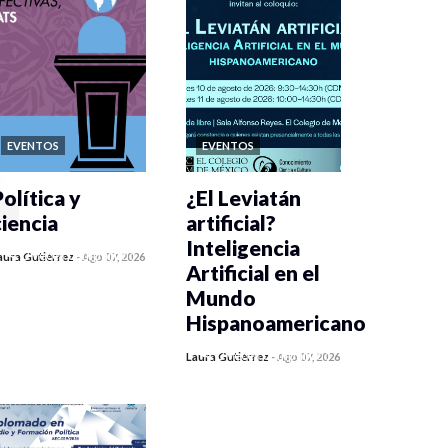
EVENTOS
EVENTOS
olítica y
¿El Leviatán
ciencia
artificial?
Inteligencia
0 veces compartido
aura Gutiérrez
-
Ago 07, 2026
Artificial en el
408 vistas
Mundo
Hispanoamericano
0 veces compartido
Laura Gutiérrez
-
Ago 07, 2026
420 vistas