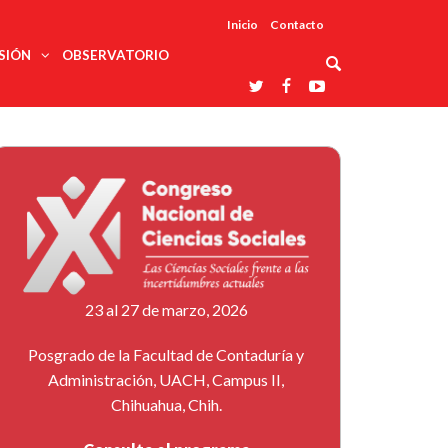
Inicio
Contacto
SIÓN
OBSERVATORIO
Asociaciones
udios
profesionales
onales
Grupos de
Reconoce
arrollo
trabajo
ar
La UDUALC
rcultural
os
A La
Redes
Universidad
cación
temáticas
De México
odología
Laboratorios
tico
En Su 475
as ciencias
Aniversario
nacionales
ales
Entidades
afines
d pública
23 al 27 de marzo, 2026
ajo social
ismo
Posgrado de la Facultad de Contaduría y
Administración, UACH, Campus II,
Chihuahua, Chih.