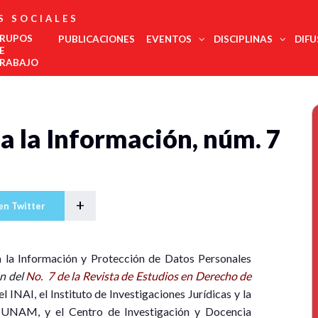
S SOCIALES
RUPOS
PUBLICACIONES
EVENTOS
DISCIPLINAS
DIFU
E
RABAJO
Administración
Est
Noroeste
Pública
regi
Noreste
Antropología
COMECSO
La UNAM
El
Urgente,
a la Información, núm. 7
Des
Felicita Al
Será Sede
COMECSO
Desmont
Ciencias
Centro Occidente
inte
Mtro.
Del
Aprueba La
Fenómen
Jurídicas
Centro Sur
Eduardo
Congreso
Incorporación
Como El
Edu
Ciencia Política
Vega López
De Estudios
Del
Declive
Metropolitana
Met
Latinoamericanos
Instituto De
Democrá
Comunicación
Sur Sureste
Más Grande
Investigación
de l
Demografía
Del Mundo
En
soci
+
en Twitter
Innovación
Economía
Salu
Y
Geografía
Gobernanza
Trab
Historia
Tur
 a la Información y Protección de Datos Personales
Psicología
Social
n del
No. 7 de la Revista de Estudios en Derecho de
Relaciones
l INAI, el Instituto de Investigaciones Jurídicas y la
Internacionales
la UNAM, y el Centro de Investigación y Docencia
Sociología