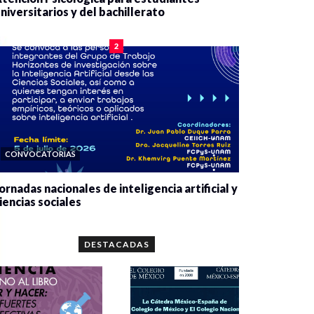
niversitarios y del bachillerato
0 veces compartido
2085 vistas
2
CONVOCATORIAS
ornadas nacionales de inteligencia artificial y
iencias sociales
0 veces compartido
5667 vistas
DESTACADAS