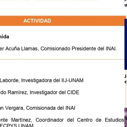
u
J
c