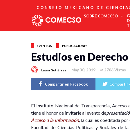
CONSEJO MEXICANO DE CIENCIA
G
SOBRE COMECSO
D
T
Afiliación
Asociados
EVENTOS
PUBLICACIONES
Directorio
Estudios en Derecho 
Estatutos
Fundadores
May 30, 2019
2706 Vistas
Laura Gutiérrez
Publicaciones
Comité Editorial
Boletín
Compartir en Facebook
Compartir 
E
l Instituto Nacional de Transparencia, Acceso
tiene el honor de invitarle al evento de
presentació
Acceso a la Información
,
la cual es coeditada por e
Facultad de Ciencias Políticas y Sociales de 