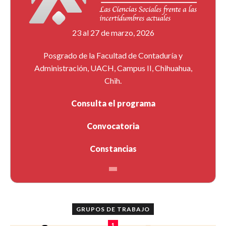
23 al 27 de marzo, 2026
Posgrado de la Facultad de Contaduría y
Administración, UACH, Campus II, Chihuahua,
Chih.
Consulta el programa
Convocatoria
Constancias
GRUPOS DE TRABAJO
1