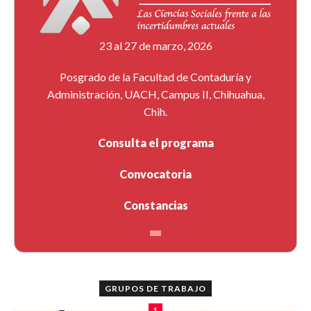
23 al 27 de marzo, 2026
Posgrado de la Facultad de Contaduría y
Administración, UACH, Campus II, Chihuahua,
Chih.
Consulta el programa
Convocatoria
Constancias
GRUPOS DE TRABAJO
1