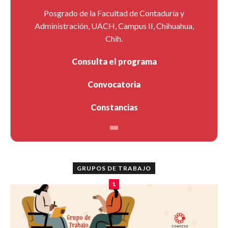
Posgrado de la Facultad de Contaduría y
Administración, UACH, Campus II, Chihuahua,
Chih.
Consulta el programa
Convocatoria
Constancias
GRUPOS DE TRABAJO
1