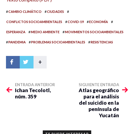
#
#
#
CAMBIO CLIMÁTICO
CIUDADES
#
#
#
CONFLICTOS SOCIOAMBIENTALES
COVID-19
ECONOMÍA
#
#
ESPERANZA
MEDIO AMBIENTE
MOVIMIENTOS SOCIOAMBIENTALES
#
#
#
PANDEMIA
PROBLEMAS SOCIOAMBIENTALES
RESISTENCIAS
+
ENTRADA ANTERIOR
SIGUIENTE ENTRADA
Ichan Tecolotl,
Atlas geográfico
núm. 359
para el análisis
del suicidio en la
península de
Yucatán
TE PUEDE INTERESAR