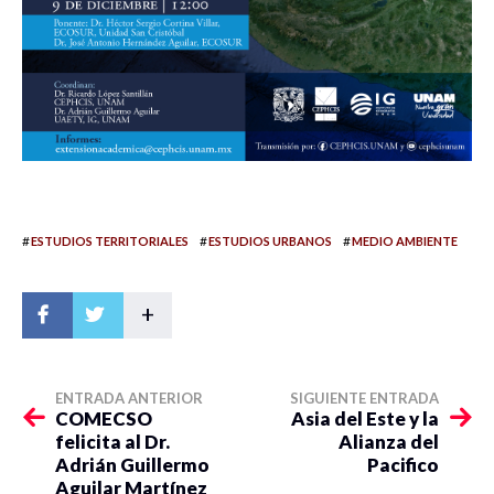
#
#
#
ESTUDIOS TERRITORIALES
ESTUDIOS URBANOS
MEDIO AMBIENTE
+
ENTRADA ANTERIOR
SIGUIENTE ENTRADA
COMECSO
Asia del Este y la
felicita al Dr.
Alianza del
Adrián Guillermo
Pacifico
Aguilar Martínez