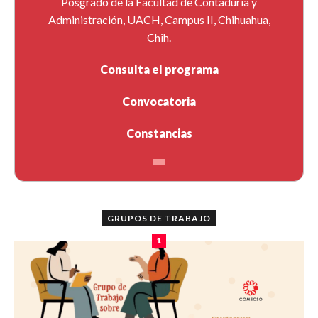
Posgrado de la Facultad de Contaduría y
Administración, UACH, Campus II, Chihuahua,
Chih.
Consulta el programa
Convocatoria
Constancias
GRUPOS DE TRABAJO
1