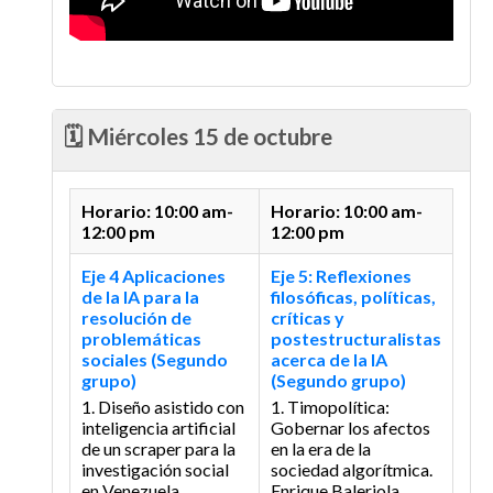
🗓️ Miércoles 15 de octubre
Horario: 10:00 am-
Horario: 10:00 am-
12:00 pm
12:00 pm
Eje 4 Aplicaciones
Eje 5: Reflexiones
de la IA para la
filosóficas, políticas,
resolución de
críticas y
problemáticas
postestructuralistas
sociales (Segundo
acerca de la IA
grupo)
(Segundo grupo)
1. Diseño asistido con
1. Timopolítica:
inteligencia artificial
Gobernar los afectos
de un scraper para la
en la era de la
investigación social
sociedad algorítmica.
en Venezuela
Enrique Baleriola