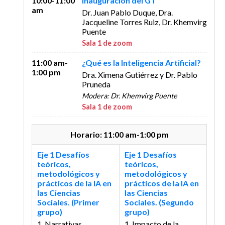
10:00-11:00
Inauguración del GT
am
Dr. Juan Pablo Duque, Dra.
Jacqueline Torres Ruiz, Dr. Khemvirg
Puente
Sala 1 de zoom
11:00 am-
¿Qué es la Inteligencia Artificial?
1:00 pm
Dra. Ximena Gutiérrez y Dr. Pablo
Pruneda
Modera: Dr. Khemvirg Puente
Sala 1 de zoom
Horario: 11:00 am-1:00 pm
Eje 1 Desafíos
Eje 1 Desafíos
teóricos,
teóricos,
metodológicos y
metodológicos y
prácticos de la IA en
prácticos de la IA en
las Ciencias
las Ciencias
Sociales. (Primer
Sociales. (Segundo
grupo)
grupo)
1. Narrativas
1. Impacto de la