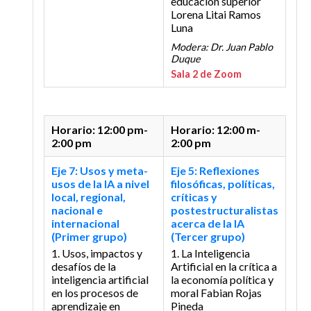
educación superior
Lorena Litai Ramos
Luna
Modera: Dr. Juan Pablo
Duque
Sala 2 de Zoom
Horario: 12:00 pm-
Horario: 12:00 m-
2:00 pm
2:00 pm
Eje 7: Usos y meta-
Eje 5: Reflexiones
usos de la IA a nivel
filosóficas, políticas,
local, regional,
críticas y
nacional e
postestructuralistas
internacional
acerca de la IA
(Primer grupo)
(Tercer grupo)
1. Usos, impactos y
1. La Inteligencia
desafíos de la
Artificial en la crítica a
inteligencia artificial
la economía política y
en los procesos de
moral
Fabian Rojas
aprendizaje en
Pineda