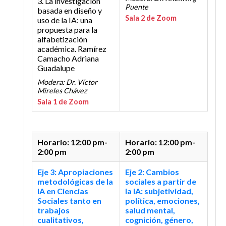
3. La investigación
Puente
basada en diseño y
Sala 2 de Zoom
uso de la IA: una
propuesta para la
alfabetización
académica.
Ramírez
Camacho Adriana
Guadalupe
Modera: Dr. Víctor
Mireles Chávez
Sala 1 de Zoom
Horario: 12:00 pm-
Horario: 12:00 pm-
2:00 pm
2:00 pm
Eje 3: Apropiaciones
Eje 2: Cambios
metodológicas de la
sociales a partir de
IA en Ciencias
la IA: subjetividad,
Sociales tanto en
política, emociones,
trabajos
salud mental,
cualitativos,
cognición, género,