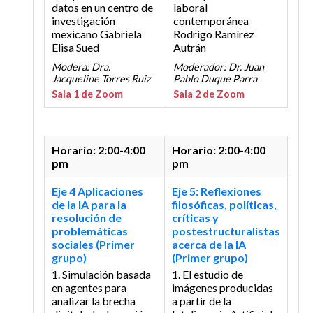
datos en un centro de
laboral
investigación
contemporánea
mexicano
Gabriela
Rodrigo Ramírez
Elisa Sued
Autrán
Modera: Dra.
Moderador: Dr. Juan
Jacqueline Torres Ruiz
Pablo Duque Parra
Sala 1 de Zoom
Sala 2 de Zoom
Horario: 2:00-4:00
Horario: 2:00-4:00
pm
pm
Eje 4 Aplicaciones
Eje 5: Reflexiones
de la IA para la
filosóficas, políticas,
resolución de
críticas y
problemáticas
postestructuralistas
sociales (Primer
acerca de la IA
grupo)
(Primer grupo)
1. Simulación basada
1. El estudio de
en agentes para
imágenes producidas
analizar la brecha
a partir de la