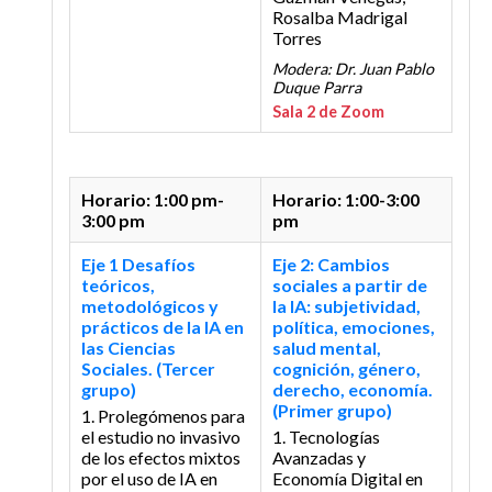
Rosalba Madrigal
Torres
Modera: Dr. Juan Pablo
Duque Parra
Sala 2 de Zoom
Horario: 1:00 pm-
Horario: 1:00-3:00
3:00 pm
pm
Eje 1 Desafíos
Eje 2: Cambios
teóricos,
sociales a partir de
metodológicos y
la IA: subjetividad,
prácticos de la IA en
política, emociones,
las Ciencias
salud mental,
Sociales. (Tercer
cognición, género,
grupo)
derecho, economía.
(Primer grupo)
1. Prolegómenos para
el estudio no invasivo
1. Tecnologías
de los efectos mixtos
Avanzadas y
por el uso de IA en
Economía Digital en