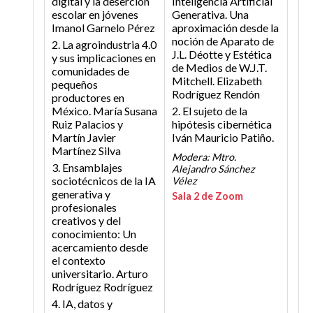
digital y la deserción
Inteligencia Artificial
escolar en jóvenes
Generativa. Una
Imanol Garnelo Pérez
aproximación desde la
noción de Aparato de
2. La agroindustria 4.0
J.L. Déotte y Estética
y sus implicaciones en
de Medios de W.J.T.
comunidades de
Mitchell.
Elizabeth
pequeños
Rodríguez Rendón
productores en
México.
María Susana
2. El sujeto de la
Ruiz Palacios y
hipótesis cibernética
Martín Javier
Iván Mauricio Patiño.
Martínez Silva
Modera: Mtro.
3. Ensamblajes
Alejandro Sánchez
sociotécnicos de la IA
Vélez
generativa y
Sala 2 de Zoom
profesionales
creativos y del
conocimiento: Un
acercamiento desde
el contexto
universitario.
Arturo
Rodríguez Rodríguez
4. IA, datos y