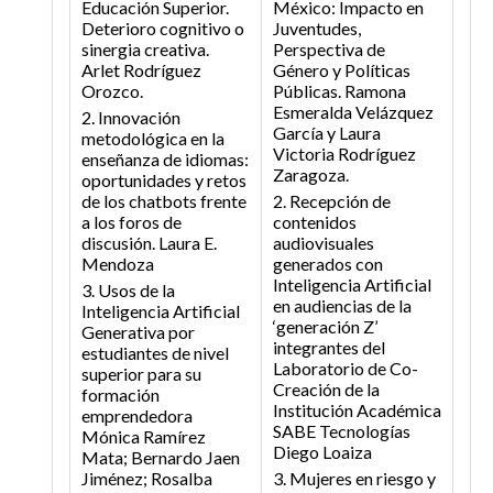
Educación Superior.
México: Impacto en
Deterioro cognitivo o
Juventudes,
sinergia creativa.
Perspectiva de
Arlet Rodríguez
Género y Políticas
Orozco.
Públicas.
Ramona
Esmeralda Velázquez
2. Innovación
García y Laura
metodológica en la
Victoria Rodríguez
enseñanza de idiomas:
Zaragoza.
oportunidades y retos
de los chatbots frente
2. Recepción de
a los foros de
contenidos
discusión.
Laura E.
audiovisuales
Mendoza
generados con
Inteligencia Artificial
3. Usos de la
en audiencias de la
Inteligencia Artificial
‘generación Z’
Generativa por
integrantes del
estudiantes de nivel
Laboratorio de Co-
superior para su
Creación de la
formación
Institución Académica
emprendedora
SABE Tecnologías
Mónica Ramírez
Diego Loaiza
Mata; Bernardo Jaen
Jiménez; Rosalba
3. Mujeres en riesgo y