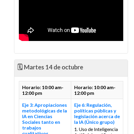
🗓️ Martes 14 de octubre
Horario: 10:00 am-
Horario: 10:00 am-
12:00 pm
12:00 pm
Eje 3: Apropiaciones
Eje 6: Regulación,
metodológicas de la
políticas públicas y
IA en Ciencias
legislación acerca de
Sociales tanto en
la IA (Único grupo)
trabajos
1. Uso de Inteligencia
cualitativos,