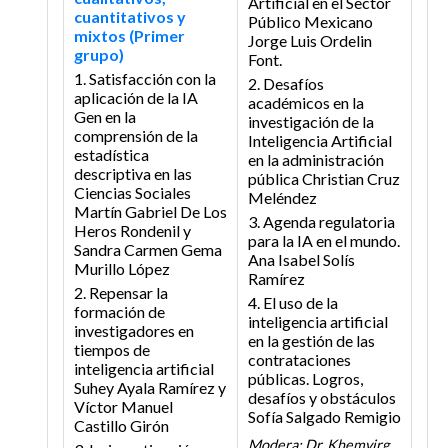
Artificial en el Sector
cuantitativos y
Público Mexicano
mixtos (Primer
Jorge Luis Ordelin
grupo)
Font.
1. Satisfacción con la
2. Desafíos
aplicación de la IA
académicos en la
Gen en la
investigación de la
comprensión de la
Inteligencia Artificial
estadística
en la administración
descriptiva en las
pública
Christian Cruz
Ciencias Sociales
Meléndez
Martín Gabriel De Los
3. Agenda regulatoria
Heros Rondenil y
para la IA en el mundo.
Sandra Carmen Gema
Ana Isabel Solís
Murillo López
Ramírez
2. Repensar la
4. El uso de la
formación de
inteligencia artificial
investigadores en
en la gestión de las
tiempos de
contrataciones
inteligencia artificial
públicas. Logros,
Suhey Ayala Ramírez y
desafíos y obstáculos
Víctor Manuel
Sofía Salgado Remigio
Castillo Girón
Modera: Dr. Khemvirg