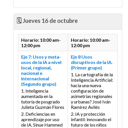
🗓️ Jueves 16 de octubre
Horario: 10:00 am-
Horario: 10:00 am-
12:00 pm
12:00 pm
Eje 7: Usos y meta-
Eje 8 Usos
usos de la IA a nivel
disruptivos de la IA.
local, regional,
(Primer grupo)
nacional e
1. La cartografía de la
internacional
Inteligencia Artificial:
(Segundo grupo)
hacia una nueva
1. Inteligencia
configuración de
aumentada en la
asimetrías regionales
tutoría de posgrado
y urbanas?
José Iván
Julieta Guzmán Flores
Ramírez Avilés
2. Deficiencias en
2. IA y protección
aprendizaje por uso
infantil: innovando el
de IA.
Sinue Hammed
futuro de los niños