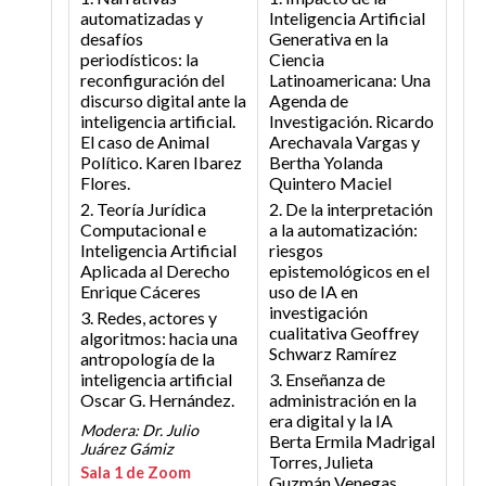
automatizadas y
Inteligencia Artificial
desafíos
Generativa en la
periodísticos: la
Ciencia
reconfiguración del
Latinoamericana: Una
discurso digital ante la
Agenda de
inteligencia artificial.
Investigación.
Ricardo
El caso de Animal
Arechavala Vargas y
Político.
Karen Ibarez
Bertha Yolanda
Flores.
Quintero Maciel
2. Teoría Jurídica
2. De la interpretación
Computacional e
a la automatización:
Inteligencia Artificial
riesgos
Aplicada al Derecho
epistemológicos en el
Enrique Cáceres
uso de IA en
investigación
3. Redes, actores y
cualitativa
Geoffrey
algoritmos: hacia una
Schwarz Ramírez
antropología de la
inteligencia artificial
3. Enseñanza de
Oscar G. Hernández.
administración en la
era digital y la IA
Modera: Dr. Julio
Berta Ermila Madrigal
Juárez Gámiz
Torres, Julieta
Sala 1 de Zoom
Guzmán Venegas,