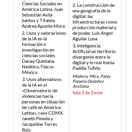
Ciencias Sociales en
2. La construcción de
América Latina.
Juan
una geografía de lo
Sebastián Avila
digital: las
Santos y Tifanny
infraestructuras como
Andrea Aponte Mora
producción material y
2. Usos y valoraciones
de poder.
Luis Ángel
de la IA en la
Aguilar Luna
formación e
3. Inteligencia
investigación en
Artificial un territorio
ciencias sociales
divergente entre lo
Danay Quintana
digital y lo real
Kenia
Nedelcu. Flacso
Padilla Tufiño
México
Modera: Mtra. Patsy
3. Usos alternativos
Pamela Ordoñez
de la IA en el
Arellano
«Observatorio de
Sala 2 de Zoom
violencias hacia
personas en situación
de calle en América
Latina», caso CDMX.
Janeth Pineda y
Jacqueline Torres
Ruiz.