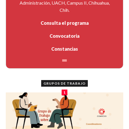
Administración, UACH, Campus II, Chihuahua,
Chih.
Consulta el programa
Convocatoria
Constancias
GRUPOS DE TRABAJO
1