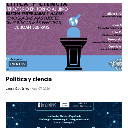
EVENTOS
Política y ciencia
Laura Gutiérrez
-
Ago 07, 2026
0 veces compartido
453 vistas