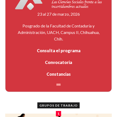
23 al 27 de marzo, 2026
Posgrado de la Facultad de Contaduría y
Administración, UACH, Campus II, Chihuahua,
Chih.
Consulta el programa
Convocatoria
Constancias
GRUPOS DE TRABAJO
1