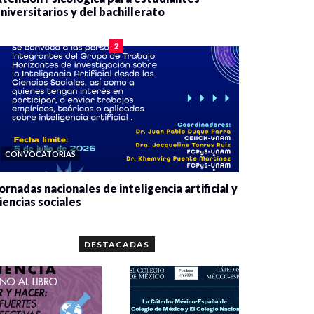
niversitarios y del bachillerato
0 veces compartido
2082 vistas
2
CONVOCATORIAS
ornadas nacionales de inteligencia artificial y
iencias sociales
0 veces compartido
5664 vistas
DESTACADAS