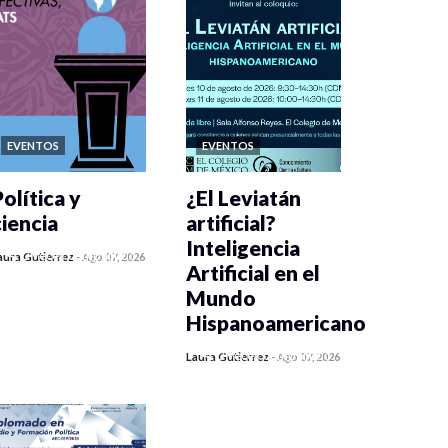
EVENTOS
EVENTOS
olítica y
¿El Leviatán
ciencia
artificial?
Inteligencia
0 veces compartido
aura Gutiérrez
-
Ago 07, 2026
Artificial en el
42 vistas
Mundo
Hispanoamericano
0 veces compartido
Laura Gutiérrez
-
Ago 07, 2026
53 vistas