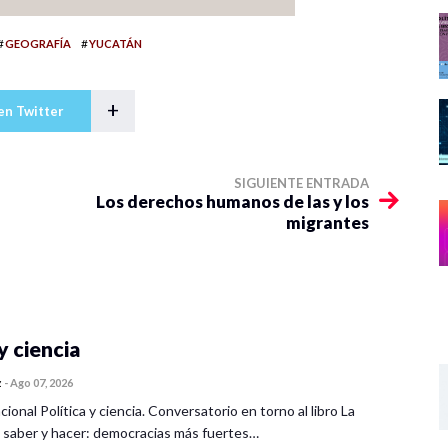
#
#
GEOGRAFÍA
YUCATÁN
+
en Twitter
SIGUIENTE ENTRADA
Los derechos humanos de las y los
migrantes
y ciencia
z
-
Ago 07, 2026
cional Política y ciencia. Conversatorio en torno al libro La
 saber y hacer: democracias más fuertes…