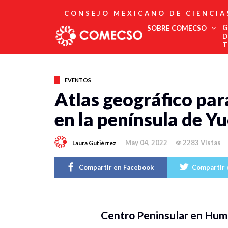
CONSEJO MEXICANO DE CIENCIA
G
SOBRE COMECSO
D
T
Afiliación
Asociados
EVENTOS
Directorio
Atlas geográfico para
Estatutos
en la península de Y
Fundadores
Publicaciones
Comité Editorial
May 04, 2022
2283 Vistas
Laura Gutiérrez
Boletín
Compartir en Facebook
Compartir 
Centro Peninsular en Huma