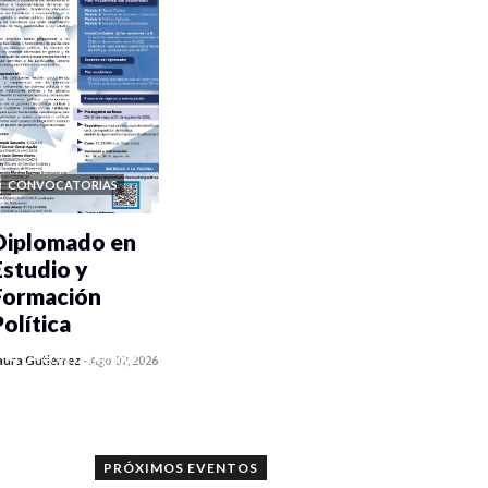
CONVOCATORIAS
Diplomado en
Estudio y
Formación
Política
0 veces compartido
aura Gutiérrez
-
Ago 07, 2026
848 vistas
PRÓXIMOS EVENTOS