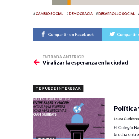
#
#
#
CAMBIO SOCIAL
DEMOCRACIA
DESARROLLO SOCIAL
Compartir en Facebook
Compartir 
ENTRADA ANTERIOR
Viralizar la esperanza en la ciudad
TE PUEDE INTERESAR
Política 
Laura Gutiérre
El Colegio Na
brecha entre