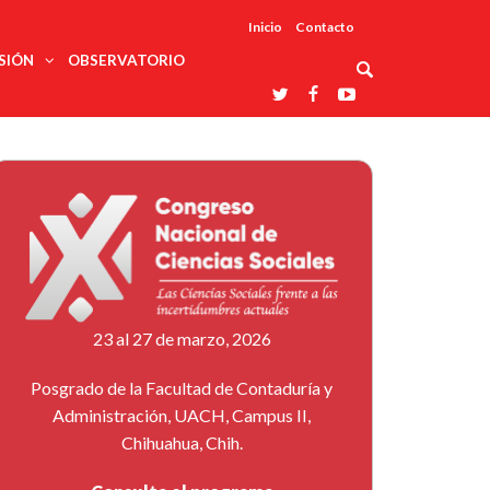
Inicio
Contacto
SIÓN
OBSERVATORIO
Asociaciones
udios
profesionales
onales
Grupos de
Reconoce
arrollo
trabajo
ar
La UDUALC
rcultural
os
A La
Redes
Universidad
cación
temáticas
De México
odología
Laboratorios
tico
En Su 475
as ciencias
Aniversario
nacionales
ales
Entidades
afines
d pública
23 al 27 de marzo, 2026
ajo social
ismo
Posgrado de la Facultad de Contaduría y
Administración, UACH, Campus II,
Chihuahua, Chih.