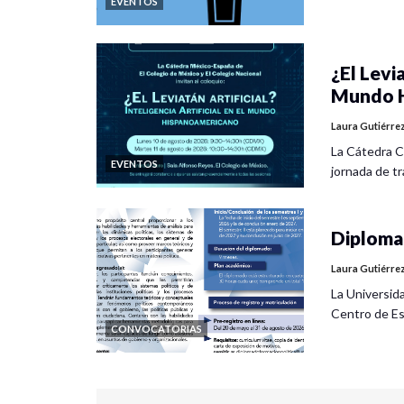
EVENTOS
¿El Levia
Mundo H
Laura Gutiérre
La Cátedra C
EVENTOS
jornada de tra
Diplomad
Laura Gutiérre
La Universid
Centro de Es
CONVOCATORIAS