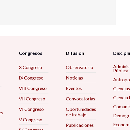
Congresos
Difusión
Discipli
Adminis
X Congreso
Observatorio
Pública
IX Congreso
Noticias
Antropo
VIII Congreso
Eventos
Ciencias
Ciencia 
VII Congreso
Convocatorias
Comunic
VI Congreso
Oportunidades
es
de trabajo
Demogra
V Congreso
Econom
Publicaciones
IV Congreso