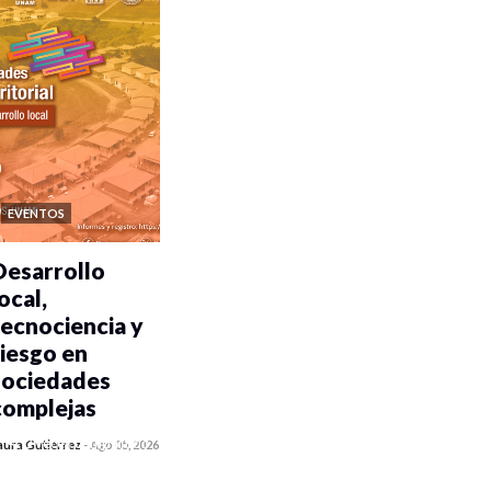
EVENTOS
Desarrollo
ocal,
tecnociencia y
riesgo en
sociedades
complejas
0 veces compartido
aura Gutiérrez
-
Ago 05, 2026
351 vistas