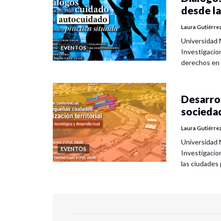
desde la
Laura Gutiérre
Universidad 
EVENTOS
Investigacio
derechos en
Desarrol
socieda
Laura Gutiérre
Universidad 
EVENTOS
Investigacio
las ciudade