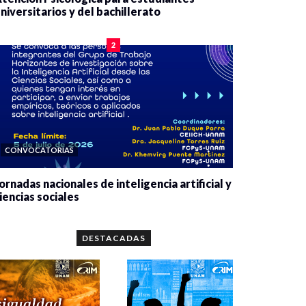
niversitarios y del bachillerato
0 veces compartido
2078 vistas
2
CONVOCATORIAS
ornadas nacionales de inteligencia artificial y
iencias sociales
0 veces compartido
5657 vistas
DESTACADAS