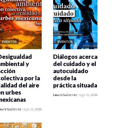
EVENTOS
EVENTOS
Desigualdad
Diálogos acerca
ambiental y
del cuidado y el
acción
autocuidado
colectiva por la
desde la
calidad del aire
práctica situada
en urbes
0 veces compartido
Laura Gutiérrez
-
Ago 05, 2026
mexicanas
410 vistas
0 veces compartido
aura Gutiérrez
-
Ago 05, 2026
410 vistas