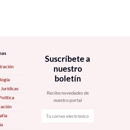
nas
Suscríbete a
tración
nuestro
boletín
logía
 Jurídicas
Recibe novedades de
Política
nuestro portal
ación
fía
ía