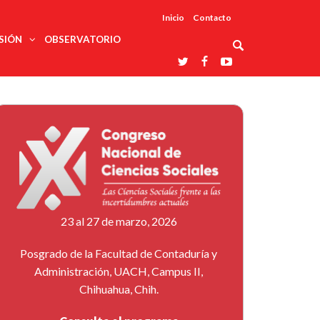
Inicio
Contacto
SIÓN
OBSERVATORIO
Asociaciones
udios
profesionales
onales
Grupos de
Reconoce
arrollo
trabajo
ar
La UDUALC
rcultural
os
A La
Redes
Universidad
cación
temáticas
De México
odología
Laboratorios
tico
En Su 475
as ciencias
Aniversario
nacionales
ales
Entidades
afines
d pública
23 al 27 de marzo, 2026
ajo social
ismo
Posgrado de la Facultad de Contaduría y
Administración, UACH, Campus II,
Chihuahua, Chih.