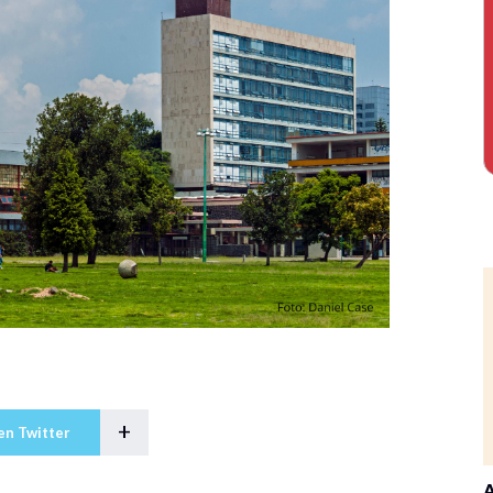
+
en Twitter
A