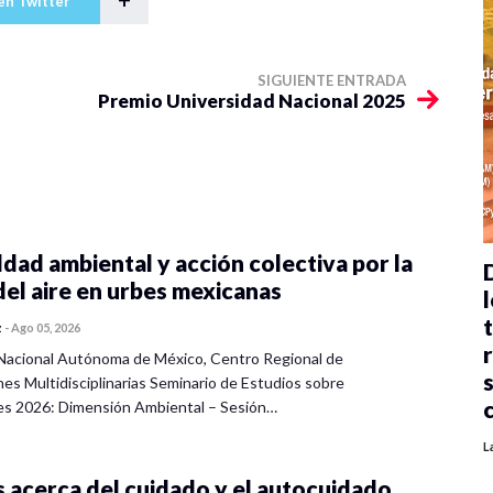
en Twitter
SIGUIENTE ENTRADA
Premio Universidad Nacional 2025
dad ambiental y acción colectiva por la
del aire en urbes mexicanas
l
z
-
Ago 05, 2026
Nacional Autónoma de México, Centro Regional de
nes Multidisciplinarias Seminario de Estudios sobre
es 2026: Dimensión Ambiental – Sesión…
L
 acerca del cuidado y el autocuidado