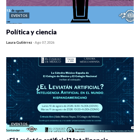
EVENTOS
Política y ciencia
Laura Gutiérrez
-
Ago 07, 2026
0 veces compartido
449 vistas
EVENTOS