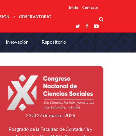
Inicio
Contacto
SIÓN
OBSERVATORIO
Asociaciones
Innovación
Repositorio
udios
profesionales
onales
Grupos de
Reconoce
arrollo
trabajo
ar
La UDUALC
rcultural
os
A La
Redes
Universidad
cación
temáticas
De México
odología
Laboratorios
tico
En Su 475
as ciencias
Aniversario
nacionales
ales
Entidades
afines
d pública
ajo social
ismo
23 al 27 de marzo, 2026
Posgrado de la Facultad de Contaduría y