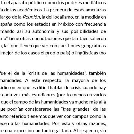
anto el aparato público como los poderes mediáticos
ía de los académicos. La primera de estas amenazas
 largo de la
Reunión
, la del localismo, en la medida en
España como los estados en México con frecuencia
rmando así su autonomía y sus posibilidades de
lismo” tiene otras connotaciones que también salieron
o, las que tienen que ver con cuestiones geográficas
 mejor de los casos el propio país) o lingüísticas (no
ue el de la “crisis de las humanidades”, también
manidades. A este respecto, la mayoría de los
idieron en que es difícil hablar de crisis cuando hay
cada vez más estudiantes (por lo menos en varios
r que el campo de las humanidades va mucho más allá
 (que podrían considerarse las “tres grandes” de las
ento referido tiene más que ver con campos como la
ecen a las humanidades. Por ésta y otras razones,
ce una expresión un tanto gastada. Al respecto, sin