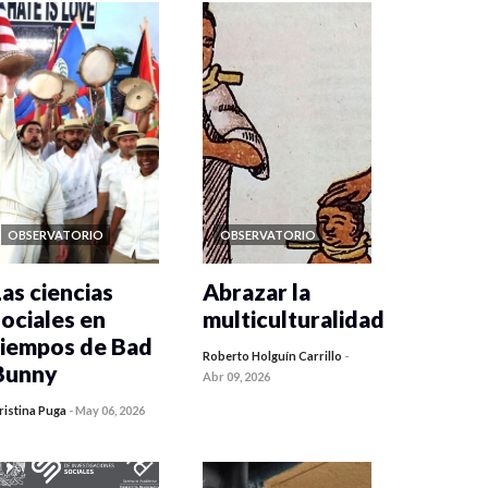
OBSERVATORIO
OBSERVATORIO
Las ciencias
Abrazar la
sociales en
multiculturalidad
tiempos de Bad
Roberto Holguín Carrillo
-
Bunny
Abr 09, 2026
ristina Puga
-
May 06, 2026