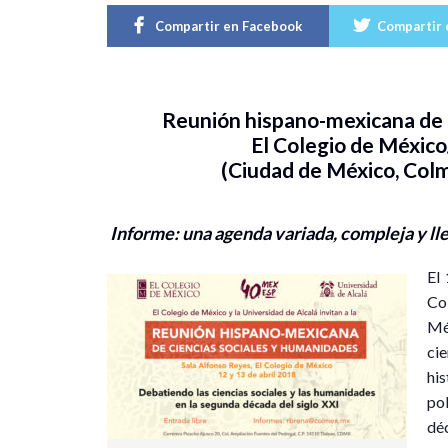
Compartir en Facebook
Compartir 
Reunión hispano-mexicana de 
El Colegio de México
(Ciudad de México, Colme
Informe: una agenda variada, compleja y ll
El 
Co
Mé
ci
hi
po
dé