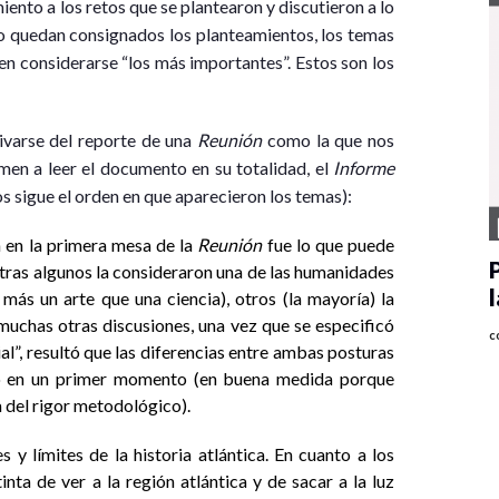
ento a los retos que se plantearon y discutieron a lo
 no quedan consignados los planteamientos, los temas
en considerarse “los más importantes”. Estos son los
rivarse del reporte de una
Reunión
como la que nos
men a leer el documento en su totalidad, el
Informe
s sigue el orden en que aparecieron los temas):
 en la primera mesa de la
Reunión
fue lo que puede
ntras algunos la consideraron una de las humanidades
más un arte que una ciencia), otros (la mayoría) la
muchas otras discusiones, una vez que se especificó
c
ial”, resultó que las diferencias entre ambas posturas
ó en un primer momento (en buena medida porque
 del rigor metodológico).
s y límites de la historia atlántica. En cuanto a los
nta de ver a la región atlántica y de sacar a la luz