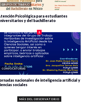
GRUPOS DE TRABAJO
tención Psicológica para estudiantes
niversitarios y del bachillerato
0 veces compartido
2080 vistas
2
CONVOCATORIAS
ornadas nacionales de inteligencia artificial y
iencias sociales
0 veces compartido
5661 vistas
MÁS DEL OBSERVATORIO