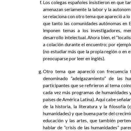
Los colegas españoles insistieron en que t
amenazan seriamente la labor y la autonom
se relaciona con otro tema que apareció a lo
que tanto las comunidades autónomas en 
imponen temas a los investigadores, me
desarrollo intelectual. Ahora bien, el “loca
a colación durante el encuentro; por ejempl
(no estudiar más que la propia región o en el
preocuparse por leer en inglés).
Otro tema que apareció con frecuencia f
denominado “adelgazamiento” de las hu
participantes que se refirieron al tema coinc
cada vez más programas de humanidades y 
países de América Latina). Aquí cabe señala
de la historia, la literatura y la filosofía
humanidades) y que buena parte del crecimi
educación y las artes, que también perten
hablar de “crisis de las humanidades” pare