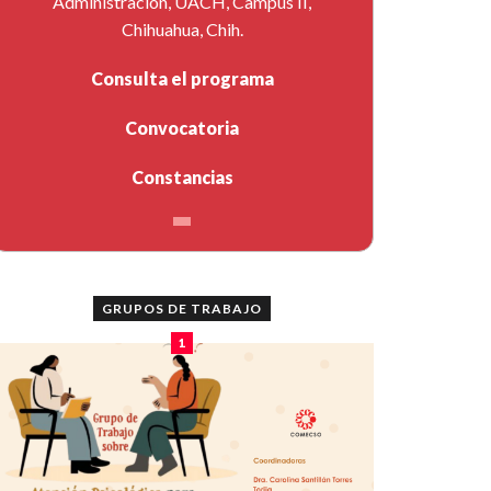
Administración, UACH, Campus II,
Chihuahua, Chih.
Consulta el programa
Convocatoria
Constancias
GRUPOS DE TRABAJO
1