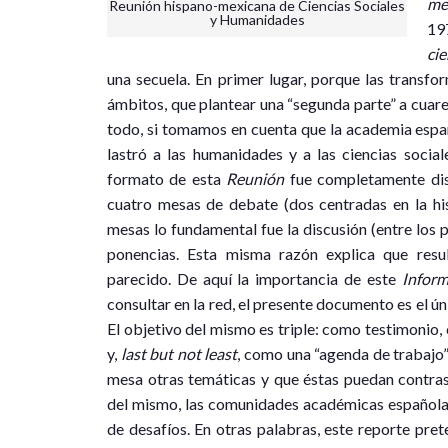
me
Reunión hispano-mexicana de Ciencias Sociales
y Humanidades
19
ci
una secuela. En primer lugar, porque las transfo
ámbitos, que plantear una “segunda parte” a cuare
todo, si tomamos en cuenta que la academia espa
lastró a las humanidades y a las ciencias socia
formato de esta
Reunión
fue completamente dis
cuatro mesas de debate (dos centradas en la hist
mesas lo fundamental fue la discusión (entre los p
ponencias. Esta misma razón explica que resu
parecido. De aquí la importancia de este
Infor
consultar en la red, el presente documento es el ú
El objetivo del mismo es triple: como testimonio
y,
last but not least
, como una “agenda de trabajo”
mesa otras temáticas y que éstas puedan contra
del mismo, las comunidades académicas española y
de desafíos. En otras palabras, este reporte pret