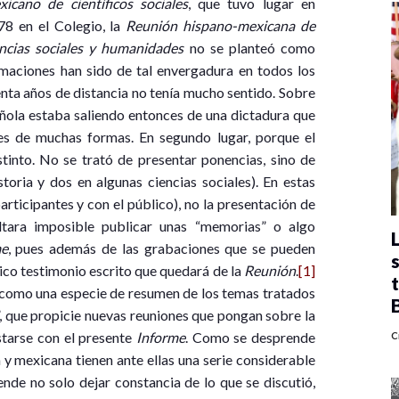
xicano de científicos sociales
, que tuvo lugar en
78 en el Colegio, la
Reunión hispano-mexicana de
encias sociales y humanidades
no se planteó como
rmaciones han sido de tal envergadura en todos los
nta años de distancia no tenía mucho sentido. Sobre
ñola estaba saliendo entonces de una dictadura que
les de muchas formas. En segundo lugar, porque el
tinto. No se trató de presentar ponencias, sino de
oria y dos en algunas ciencias sociales). En estas
articipantes y con el público), no la presentación de
ltara imposible publicar unas “memorias” o algo
me
, pues además de las grabaciones que se pueden
nico testimonio escrito que quedará de la
Reunión
.
[1]
, como una especie de resumen de los temas tratados
, que propicie nuevas reuniones que pongan sobre la
starse con el presente
Informe
. Como se desprende
C
 mexicana tienen ante ellas una serie considerable
ende no solo dejar constancia de lo que se discutió,