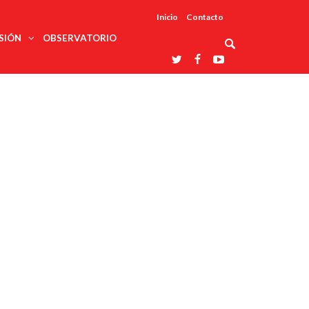
Inicio
Contacto
SIÓN
OBSERVATORIO
Asociaciones
udios
profesionales
onales
Grupos de
Reconoce
arrollo
trabajo
ar
La UDUALC
rcultural
os
A La
Redes
Universidad
cación
temáticas
De México
odología
Laboratorios
tico
En Su 475
as ciencias
Aniversario
nacionales
ales
Entidades
afines
d pública
ajo social
ismo