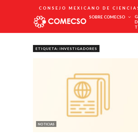
CONSEJO MEXICANO DE CIENCIA
G
SOBRE COMECSO
D
T
Afiliación
Asociados
ETIQUETA: INVESTIGADORES
Directorio
Estatutos
Fundadores
Publicaciones
Comité Editorial
Boletín
NOTICIAS