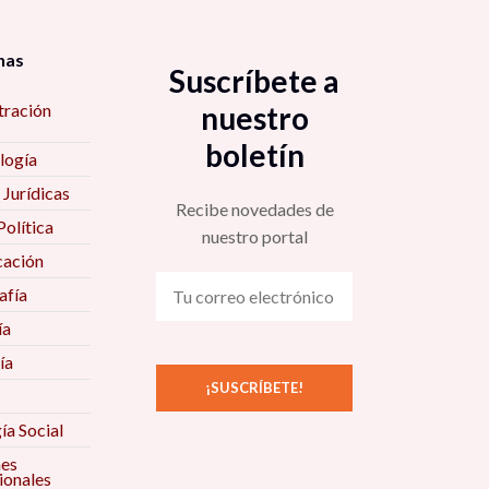
nas
Suscríbete a
tración
nuestro
boletín
logía
 Jurídicas
Recibe novedades de
Política
nuestro portal
ación
fía
ía
ía
ía Social
nes
ionales