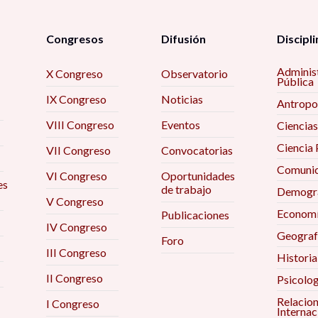
Congresos
Difusión
Discipli
Adminis
X Congreso
Observatorio
Pública
IX Congreso
Noticias
Antropo
VIII Congreso
Eventos
Ciencias
Ciencia 
VII Congreso
Convocatorias
Comunic
VI Congreso
Oportunidades
es
de trabajo
Demogra
V Congreso
Econom
Publicaciones
IV Congreso
Geograf
Foro
III Congreso
Historia
II Congreso
Psicolog
Relacio
I Congreso
Internac