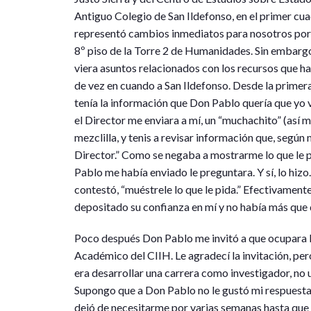
Antiguo Colegio de San Ildefonso, en el primer cu
representó cambios inmediatos para nosotros porq
8º piso de la Torre 2 de Humanidades. Sin embarg
viera asuntos relacionados con los recursos que hab
de vez en cuando a San Ildefonso. Desde la primera 
tenía la información que Don Pablo quería que yo v
el Director me enviara a mí, un “muchachito” (así m
mezclilla, y tenis a revisar información que, según
Director.” Como se negaba a mostrarme lo que le pe
Pablo me había enviado le preguntara. Y sí, lo hiz
contestó, “muéstrele lo que le pida.” Efectivament
depositado su confianza en mí y no había más que 
Poco después Don Pablo me invitó a que ocupara l
Académico del CIIH. Le agradecí la invitación, pe
era desarrollar una carrera como investigador, no 
Supongo que a Don Pablo no le gustó mi respuesta,
dejó de necesitarme por varias semanas hasta que