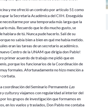
icina y me ofreció un contrato por artículo 51 como
ocupar la Secretaria Académica del CIIH. Enseguida
e necesitarme por una temporada más larga que la
pensarlo más. Recuerdo que le dio mucho gusto, se
le hablara de tú. Nunca pude hacerlo. Salí de su
 porque no sabía bien a bien en qué me había metido.
cuáles eran las tareas de un secretario académico.
l nuevo Centro de la UNAM que dirigía don Pablo!
ro primer acuerdo de trabajo me pidió que en
tenis, porque los funcionarios de la Coordinación de
n muy formales. Afortunadamente no hizo mención a
y corbata.
 la coordinación del Seminario Permanente
Las
a y cultura
y viajamos con regularidad al interior del
s por los grupos de investigación que formamos en
rtos, en los vuelos y traslados, Don Pablo me contaba