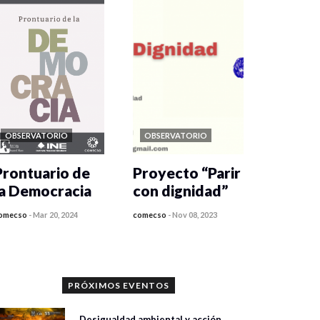
OBSERVATORIO
OBSERVATORIO
Prontuario de
Proyecto “Parir
la Democracia
con dignidad”
omecso
-
Mar 20, 2024
comecso
-
Nov 08, 2023
PRÓXIMOS EVENTOS
Desigualdad ambiental y acción