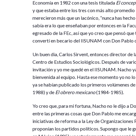
Economía en 1982 con una tesis titulada
El concep
y que estaba entre los tres con más alto promedi
merecieron más que un lacónico, “nunca has hecho
sabía era lo que enseñaban por entonces en la Fa
egresado de la FEc, así que yo creo que pensó que
convertí en becario del IISUNAM con Don Pablo c
Un buen dia, Carlos Sirvent, entonces director de 
Centro de Estudios Sociológicos. Después de vari
invitación y yo me quedé en el IISUNAM. Nacho ya
bienvenida al equipo. Hasta ese momento yo no lo 
ya se habían publicado los primeros volúmenes d
1988) y de
El obrero mexicano
(1984-1985).
Yo creo que, para mi fortuna, Nacho no le dijo a 
entre las primeras cosas que Don Pablo me encarg
iniciativas de reforma a la Ley de Organizaciones
proponían los partidos políticos. Supongo que le 