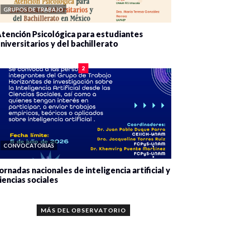
GRUPOS DE TRABAJO
tención Psicológica para estudiantes
niversitarios y del bachillerato
0 veces compartido
2078 vistas
2
CONVOCATORIAS
ornadas nacionales de inteligencia artificial y
iencias sociales
0 veces compartido
5659 vistas
MÁS DEL OBSERVATORIO