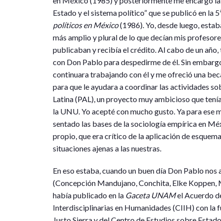
en México (1985) y posteriormente me encargó la ac
Estado y el sistema político” que se publicó en la 
políticos en México
(1986). Yo, desde luego, esta
más amplio y plural de lo que decían mis profesor
publicaban y recibía el crédito. Al cabo de un año, 
con Don Pablo para despedirme de él. Sin embarg
continuara trabajando con él y me ofreció una be
para que le ayudara a coordinar las actividades 
Latina (PAL), un proyecto muy ambicioso que tení
la UNU. Yo acepté con mucho gusto. Ya para ese 
sentado las bases de la sociología empírica en Mé
propio, que era crítico de la aplicación de esquem
situaciones ajenas a las nuestras.
En eso estaba, cuando un buen día Don Pablo nos 
(Concepción Mandujano, Conchita, Elke Koppen, M
había publicado en la
Gaceta UNAM
el Acuerdo de
Interdisciplinarias en Humanidades (CIIH) con la 
Justo Sierra y del Centro de Estudios sobre Estad