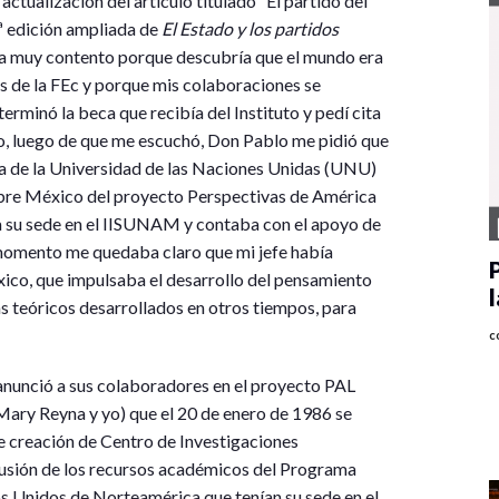
tualización del artículo titulado “El partido del
5ª edición ampliada de
El Estado y los partidos
ba muy contento porque descubría que el mundo era
es de la FEc y porque mis colaboraciones se
terminó la beca que recibía del Instituto y pedí cita
o, luego de que me escuchó, Don Pablo me pidió que
ca de la Universidad de las Naciones Unidas (UNU)
sobre México del proyecto Perspectivas de América
a su sede en el IISUNAM y contaba con el apoyo de
momento me quedaba claro que mi jefe había
xico, que impulsaba el desarrollo del pensamiento
as teóricos desarrollados en otros tiempos, para
c
anunció a sus colaboradores en el proyecto PAL
ary Reyna y yo) que el 20 de enero de 1986 se
 creación de Centro de Investigaciones
fusión de los recursos académicos del Programa
os Unidos de Norteamérica que tenían su sede en el