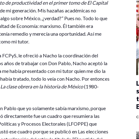
to de productividad en el primer tomo de El Capital
o de mi generación. Mis hazañas académicas no
 algo sobre México, ¿verdad?” Pues no. Todo lo que
cultad de Economía: marxismo. Él también era
 tenía remedio y merecía una oportunidad. Así me
omo mi tutor.
la FCPyS, le ofreció a Nacho la coordinación del
os años de trabajar con Don Pablo, Nacho aceptó la
 me había presentado con mi tutor quien me dio la
había tratado, todo lo veía con Nacho. Por entonces
e
La clase obrera en la historia de México
(1980-
Don Pablo que yo solamente sabía marxismo, porque
ó directamente fue un cuadro que resumiera las
C
 Políticas y Procesos Electorales (LFOPPE) que
gustó ese cuadro porque se publicó en Las elecciones