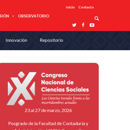
Inicio
Contacto
SIÓN
OBSERVATORIO
Asociaciones
Innovación
Repositorio
udios
profesionales
onales
Grupos de
Reconoce
arrollo
trabajo
ar
La UDUALC
rcultural
os
A La
Redes
Universidad
cación
temáticas
De México
odología
Laboratorios
tico
En Su 475
as ciencias
Aniversario
nacionales
ales
Entidades
afines
d pública
ajo social
ismo
23 al 27 de marzo, 2026
Posgrado de la Facultad de Contaduría y