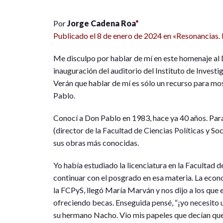
P
or
Jorge Cadena Roa
*
Publicado el 8 de enero de 2024 en «Resonancias. B
Me disculpo por hablar de mí en este homenaje al
inauguración del auditorio del Instituto de Inves
Verán que hablar de mí es sólo un recurso para mo
Pablo.
Conocí a Don Pablo en 1983, hace ya 40 años. Par
(director de la Facultad de Ciencias Políticas y S
sus obras más conocidas.
Yo había estudiado la licenciatura en la Facultad
continuar con el posgrado en esa materia. La econo
la FCPyS, llegó María Marván y nos dijo a los qu
ofreciendo becas. Enseguida pensé, “¡yo necesito un
su hermano Nacho. Vio mis papeles que decían que