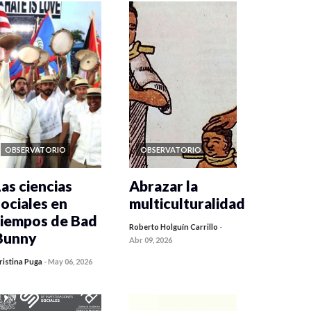
OBSERVATORIO
OBSERVATORIO
Las ciencias
Abrazar la
sociales en
multiculturalidad
tiempos de Bad
Roberto Holguín Carrillo
-
Bunny
Abr 09, 2026
ristina Puga
-
May 06, 2026