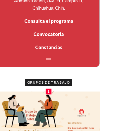
Administración, UACH, Campus II,
Chihuahua, Chih.
Consulta el programa
Convocatoria
Constancias
GRUPOS DE TRABAJO
1