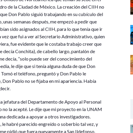
adro de la Ciudad de México. La creación del CIIH no
ue Don Pablo siguió trabajando en su cubículo del
o, unas semanas después, me empezó a pedir que
ían sido asignados al CIIH, para lo que tenía que ir
vez que fui a ver al Secretario Administrativo, quien
iera, fue evidente que le costaba trabajo creer que
e decía Conchita), de cabello largo, pantalón de
 me decía, “solo puede ser del conocimiento del
día, le dije que si tenía alguna duda de que Don
o. Tomó el teléfono, preguntó y Don Pablo le
e, Don Pablo no se fijaba en mi apariencia. Había
decir.
a jefatura del Departamento de Apoyo al Personal
ro no la acepté. Le dije que mi proyecto en la UNAM
una dedicada a apoyar a otros investigadores.
 le habré parecido engreído o soberbio tal vez, y
 me pidió que fuera nuevamente a San Ildefonso.