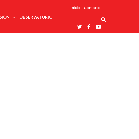
Inicio
Contacto
SIÓN
OBSERVATORIO
Asociaciones
udios
profesionales
onales
Grupos de
Reconoce
arrollo
trabajo
ar
La UDUALC
rcultural
os
A La
Redes
Universidad
cación
temáticas
De México
odología
Laboratorios
tico
En Su 475
as ciencias
Aniversario
nacionales
ales
Entidades
afines
d pública
ajo social
ismo