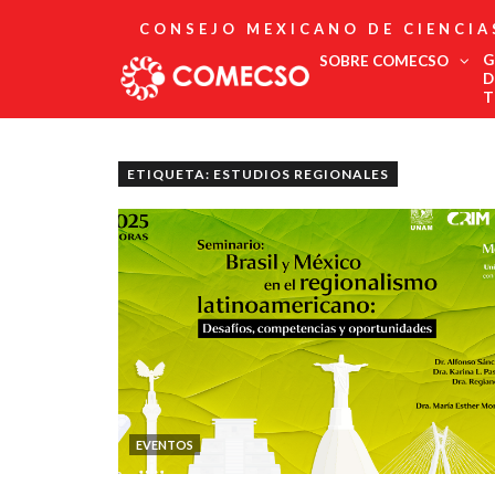
CONSEJO MEXICANO DE CIENCIA
G
SOBRE COMECSO
D
T
Afiliación
Asociados
ETIQUETA: ESTUDIOS REGIONALES
Directorio
Estatutos
Fundadores
Publicaciones
Comité Editorial
Boletín
EVENTOS