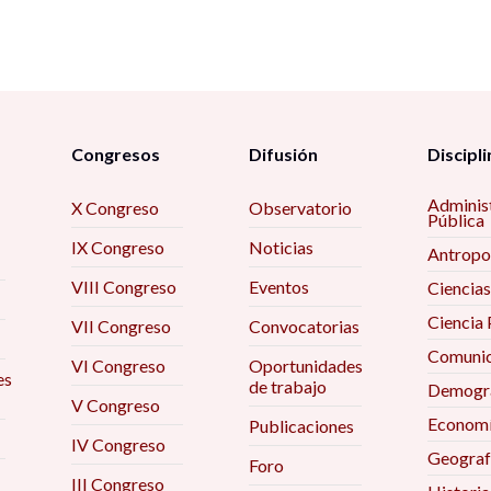
Congresos
Difusión
Discipli
Adminis
X Congreso
Observatorio
Pública
IX Congreso
Noticias
Antropo
VIII Congreso
Eventos
Ciencias
Ciencia 
VII Congreso
Convocatorias
Comunic
VI Congreso
Oportunidades
es
de trabajo
Demogra
V Congreso
Econom
Publicaciones
IV Congreso
Geograf
Foro
III Congreso