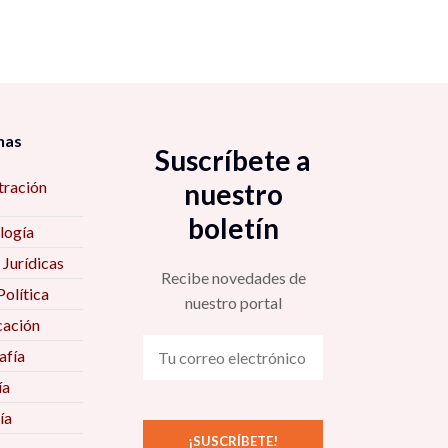
nas
Suscríbete a
tración
nuestro
boletín
logía
 Jurídicas
Recibe novedades de
Política
nuestro portal
ación
fía
ía
ía