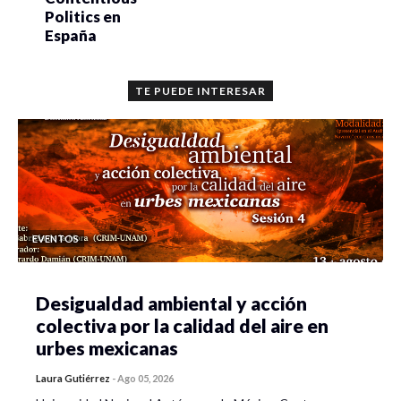
Politics en
España
TE PUEDE INTERESAR
EVENTOS
Desigualdad ambiental y acción
colectiva por la calidad del aire en
urbes mexicanas
Laura Gutiérrez
-
Ago 05, 2026