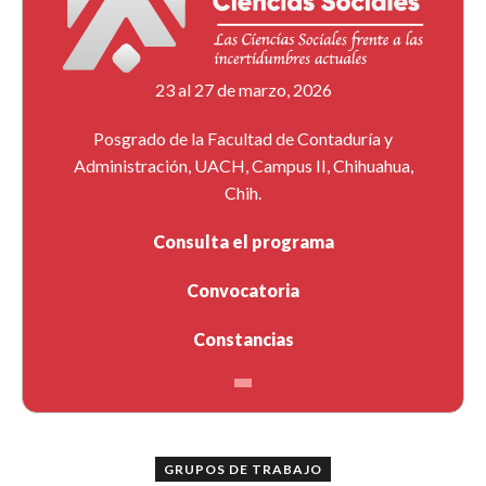
23 al 27 de marzo, 2026
Posgrado de la Facultad de Contaduría y
Administración, UACH, Campus II, Chihuahua,
Chih.
Consulta el programa
Convocatoria
Constancias
GRUPOS DE TRABAJO