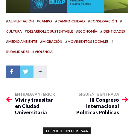
#
#
#
#
#
ALIMENTACIÓN
CAMPO
CAMPO-CIUDAD
CONSERVACIÓN
#
#
#
CULTURA
DESARROLLO SUSTENTABLE
ECONOMÍA
IDENTIDADES
#
#
#
#
MEDIO AMBIENTE
MIGRACIÓN
MOVIMIENTOS SOCIALES
#
RURALIDADES
VIOLENCIA
+
ENTRADA ANTERIOR
SIGUIENTE ENTRADA
Vivir y transitar
III Congreso
en Ciudad
Internacional
Universitaria
Políticas Públicas
TE PUEDE INTERESAR