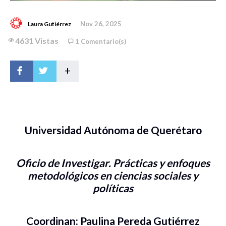
Nov 26, 2025
Laura Gutiérrez
4631 Vistas
1 Comentario(s)
+
Universidad Autónoma de Querétaro
Oficio de Investiga
r. Prácticas y enfoques
metodo
lógicos en ciencias sociales
y
políticas
Coordinan: Paulina Pereda Gutiérrez