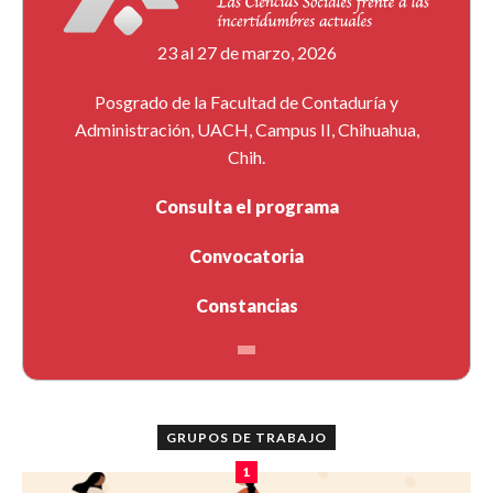
23 al 27 de marzo, 2026
Posgrado de la Facultad de Contaduría y
Administración, UACH, Campus II, Chihuahua,
Chih.
Consulta el programa
Convocatoria
Constancias
GRUPOS DE TRABAJO
1