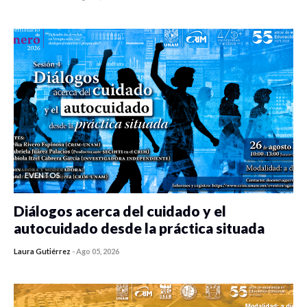
0 veces compartido
478 vistas
EVENTOS
Diálogos acerca del cuidado y el
autocuidado desde la práctica situada
Laura Gutiérrez
-
Ago 05, 2026
0 veces compartido
470 vistas