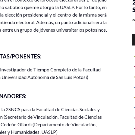
ño sabático que me otorgó la UASLP. Por lo tanto, en
a elección presidencial y el centro de la misma será
c
ontienda electoral. Además, un punto adicional será la
 entre un grupo de jóvenes universitarios potosinos,
TAS/PONENTES:
-Investigador de Tiempo Completo de la Facultad
a Universidad Autónoma de San Luis Potosí)
NADORES:
C
a 2SNCS para la Facultad de Ciencias Sociales y
p
(Secretario de Vinculación, Facultad de Ciencias
 Cedeño Gilardi (Departamento de Vinculación,
S
P
iales y Humanidades, UASLP)
e
U