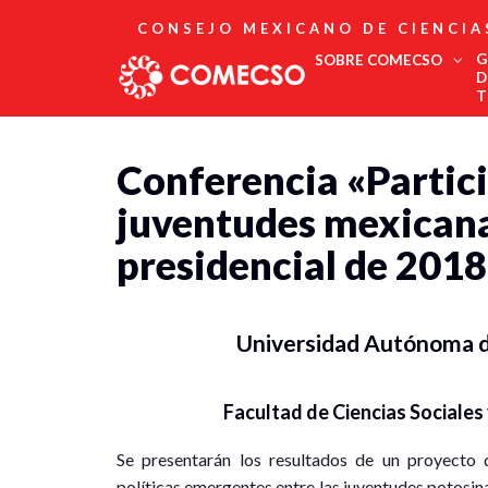
CONSEJO MEXICANO DE CIENCIA
G
SOBRE COMECSO
D
T
Afiliación
Conferencia «Partici
Asociados
Directorio
juventudes mexicanas
Estatutos
Fundadores
presidencial de 2018
Publicaciones
Comité Editorial
Boletín
Universidad Autónoma d
Facultad de Ciencias Social
Se presentarán los resultados de un proyecto de
políticas emergentes entre las juventudes potosinas