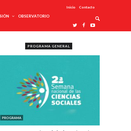
Inicio
Contacto
SIÓN
OBSERVATORIO
Asociaciones
udios
profesionales
PROGRAMA GENERAL
onales
Grupos de
Reconoce
arrollo
trabajo
ar
La UDUALC
rcultural
os
A La
Redes
Universidad
cación
temáticas
De México
odología
Laboratorios
tico
En Su 475
as ciencias
Aniversario
nacionales
ales
Entidades
afines
d pública
ajo social
ismo
PROGRAMA