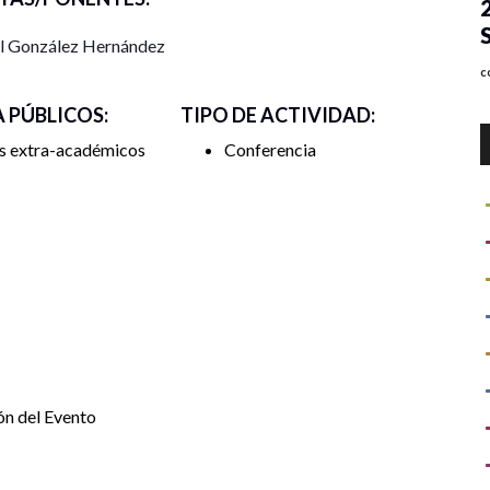
l González Hernández
c
A PÚBLICOS:
TIPO DE ACTIVIDAD:
s extra-académicos
Conferencia
C
p
S
P
e
U