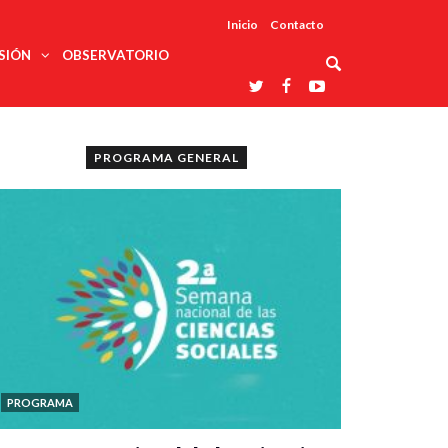
Inicio
Contacto
SIÓN
OBSERVATORIO
Asociaciones
udios
profesionales
PROGRAMA GENERAL
onales
Grupos de
Reconoce
arrollo
trabajo
ar
La UDUALC
rcultural
os
A La
Redes
Universidad
cación
temáticas
De México
odología
Laboratorios
tico
En Su 475
as ciencias
Aniversario
nacionales
ales
Entidades
afines
d pública
ajo social
ismo
PROGRAMA