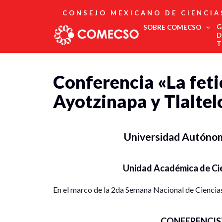
CONSEJO MEXICANO DE CIENCIA
G
SOBRE COMECSO
D
T
Afiliación
Conferencia «La feti
Asociados
Directorio
Ayotzinapa y Tlaltel
Estatutos
Fundadores
Publicaciones
Comité Editorial
Universidad Autóno
Boletín
Unidad Académica de Ci
En el marco de la 2da Semana Nacional de Ciencias
CONFERENCIS