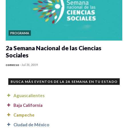
PROGRAMA
2a Semana Nacional de las Ciencias
Sociales
comecso
-
Jul 31, 2019
0 veces compartido
4034 vistas
BUSCA MÁS EVENTOS DE LA 2A SEMANA EN TU ESTADO
Aguascalientes
Baja California
Campeche
Universidad Autónoma de Aguascalientes (UAA)
Centro de Ciencias Sociales y Humanidades (UAA)
Ciudad de México
Universidad Autónoma de Baja California (UABC),