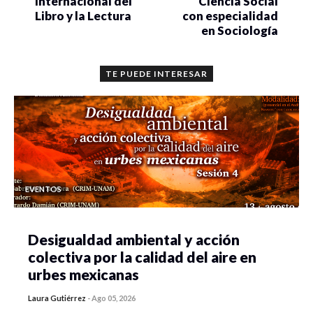
Internacional del
Ciencia Social
Libro y la Lectura
con especialidad
en Sociología
TE PUEDE INTERESAR
EVENTOS
Desigualdad ambiental y acción
colectiva por la calidad del aire en
urbes mexicanas
Laura Gutiérrez
-
Ago 05, 2026