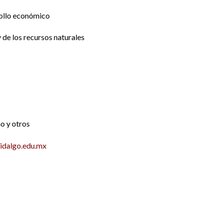
rrollo económico
 de los recursos naturales
o y otros
idalgo.edu.mx