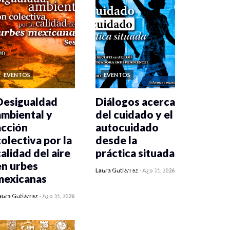
EVENTOS
EVENTOS
Desigualdad
Diálogos acerca
ambiental y
del cuidado y el
acción
autocuidado
colectiva por la
desde la
calidad del aire
práctica situada
en urbes
0 veces compartido
Laura Gutiérrez
-
Ago 05, 2026
mexicanas
347 vistas
0 veces compartido
aura Gutiérrez
-
Ago 05, 2026
355 vistas