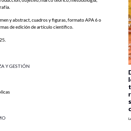
rafía.
men y abstract, cuadros y figuras, formato APA 6 o
rmas de edición de artículo científico.
25.
ZA Y GESTIÓN
l
blicas
MO
L