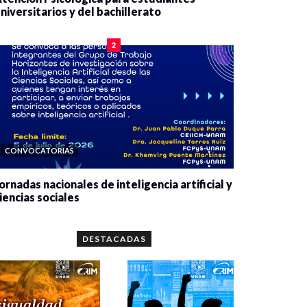
niversitarios y del bachillerato
0 veces compartido
2077 vistas
2
CONVOCATORIAS
ornadas nacionales de inteligencia artificial y
iencias sociales
0 veces compartido
5648 vistas
DESTACADAS