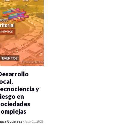
EVENTOS
Desarrollo
ocal,
tecnociencia y
riesgo en
sociedades
complejas
0 veces compartido
aura Gutiérrez
-
Ago 05, 2026
318 vistas