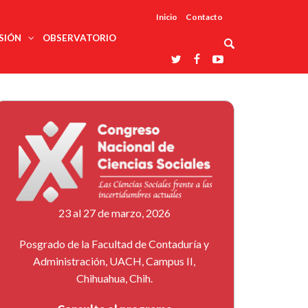
Inicio
Contacto
SIÓN
OBSERVATORIO
Asociaciones
udios
profesionales
onales
Grupos de
Reconoce
arrollo
trabajo
ar
La UDUALC
rcultural
os
A La
Redes
Universidad
cación
temáticas
De México
odología
Laboratorios
tico
En Su 475
as ciencias
Aniversario
nacionales
ales
Entidades
afines
d pública
23 al 27 de marzo, 2026
ajo social
ismo
Posgrado de la Facultad de Contaduría y
Administración, UACH, Campus II,
Chihuahua, Chih.