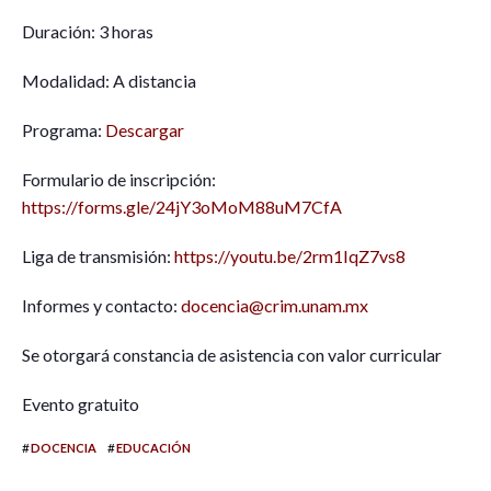
Duración: 3 horas
Modalidad: A distancia
Programa:
Descargar
Formulario de inscripción:
https://forms.gle/24jY3oMoM88uM7CfA
Liga de transmisión:
https://youtu.be/2rm1IqZ7vs8
Informes y contacto:
docencia@crim.unam.mx
Se otorgará constancia de asistencia con valor curricular
Evento gratuito
#
#
DOCENCIA
EDUCACIÓN