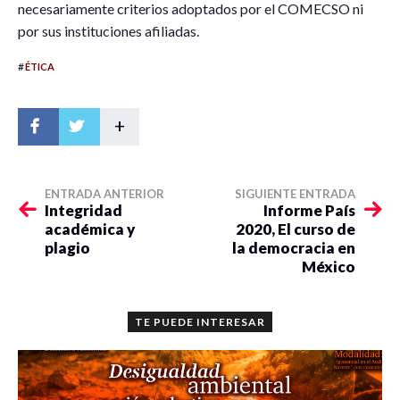
necesariamente
criterios
adoptados por el
COMECSO ni
por
sus
instituciones afiliadas.
#
ÉTICA
+
ENTRADA ANTERIOR
SIGUIENTE ENTRADA
Integridad
Informe País
académica y
2020, El curso de
plagio
la democracia en
México
TE PUEDE INTERESAR