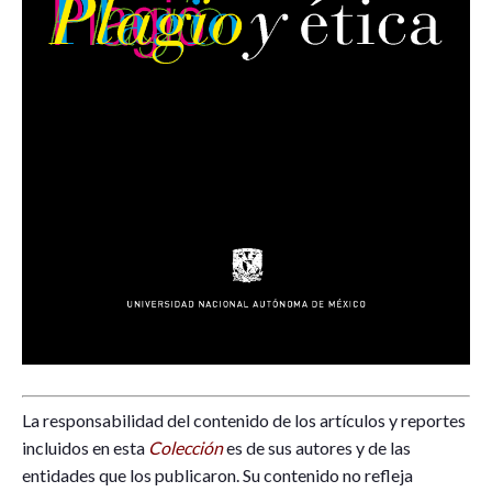
La responsabilidad de
l contenido de
los artículos
y reportes
incluidos en esta
Colección
es de sus autores y
de l
a
s
entidades que
los
publica
ron.
Su contenido no
refleja