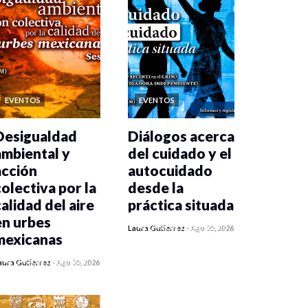
EVENTOS
EVENTOS
Desigualdad
Diálogos acerca
ambiental y
del cuidado y el
acción
autocuidado
colectiva por la
desde la
calidad del aire
práctica situada
en urbes
0 veces compartido
Laura Gutiérrez
-
Ago 05, 2026
mexicanas
315 vistas
0 veces compartido
aura Gutiérrez
-
Ago 05, 2026
333 vistas