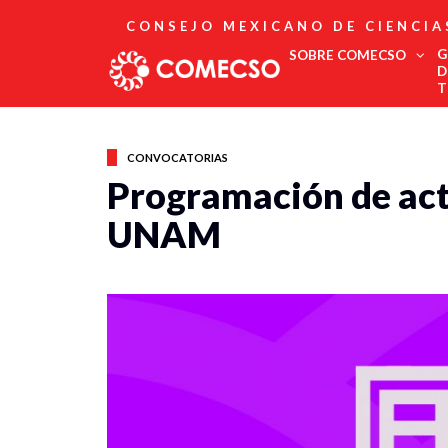
CONSEJO MEXICANO DE CIENCIA
G
SOBRE COMECSO
D
T
Afiliación
Asociados
CONVOCATORIAS
Directorio
Programación de act
Estatutos
UNAM
Fundadores
Publicaciones
Comité Editorial
Boletín