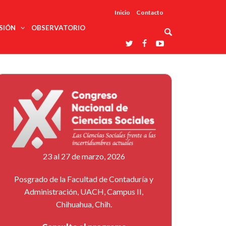
Inicio
Contacto
SIÓN
OBSERVATORIO
Asociaciones
udios
profesionales
onales
Grupos de
Reconoce
arrollo
trabajo
ar
La UDUALC
rcultural
os
A La
Redes
Universidad
cación
temáticas
De México
odología
Laboratorios
tico
En Su 475
as ciencias
Aniversario
nacionales
ales
Entidades
afines
d pública
23 al 27 de marzo, 2026
ajo social
ismo
Posgrado de la Facultad de Contaduría y
Administración, UACH, Campus II,
Chihuahua, Chih.