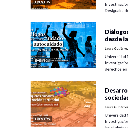
EVENTOS
Investigacio
Desigualdad
Diálogos
desde la
Laura Gutiérre
Universidad 
EVENTOS
Investigacio
derechos en
Desarrol
socieda
Laura Gutiérre
Universidad 
EVENTOS
Investigacio
las ciudade