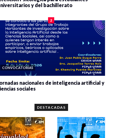
niversitarios y del bachillerato
0 veces compartido
2077 vistas
2
CONVOCATORIAS
ornadas nacionales de inteligencia artificial y
iencias sociales
0 veces compartido
5646 vistas
DESTACADAS