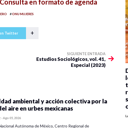
Consulta en formato de agenda
#
NERO
ONU MUJERES
+
en Twitter
SIGUIENTE ENTRADA
Estudios Sociológicos, vol. 41,
Especial (2023)
l
dad ambiental y acción colectiva por la
del aire en urbes mexicanas
L
z
-
Ago 05, 2026
Nacional Autónoma de México, Centro Regional de