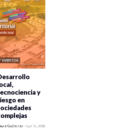
EVENTOS
Desarrollo
ocal,
tecnociencia y
riesgo en
sociedades
complejas
0 veces compartido
aura Gutiérrez
-
Ago 05, 2026
305 vistas