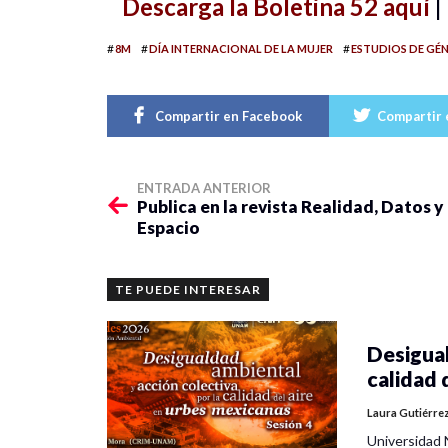
Descarga la Boletina 52 aquí
|
#
#
#
8M
DÍA INTERNACIONAL DE LA MUJER
ESTUDIOS DE GÉ
Compartir en Facebook
Compartir 
ENTRADA ANTERIOR
Publica en la revista Realidad, Datos y
Espacio
TE PUEDE INTERESAR
Desigual
calidad 
Laura Gutiérre
Universidad 