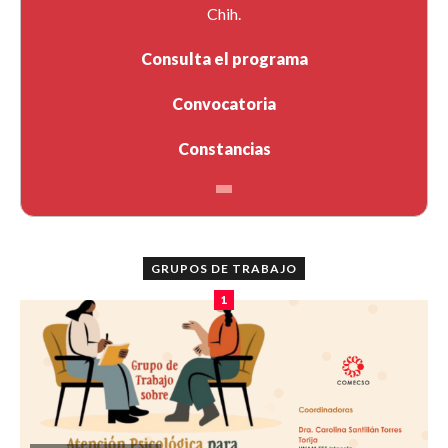
Chih.
Consulta el programa
Convocatoria
Constancias
GRUPOS DE TRABAJO
1