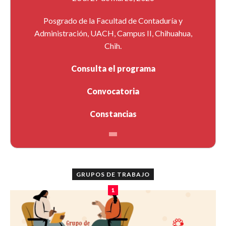
Posgrado de la Facultad de Contaduría y
Administración, UACH, Campus II, Chihuahua,
Chih.
Consulta el programa
Convocatoria
Constancias
GRUPOS DE TRABAJO
1