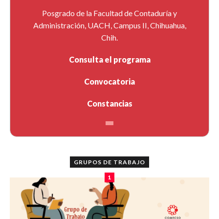
Posgrado de la Facultad de Contaduría y
Administración, UACH, Campus II, Chihuahua,
Chih.
Consulta el programa
Convocatoria
Constancias
GRUPOS DE TRABAJO
1