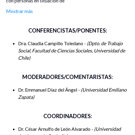
con personas en situación de
presión: el caso de las mujeres con hijos dentro del sistema
Mostrar más
penitenciario.
Conferencista:
Dra. Claudia Campillo Toledano – Dpto. de
CONFERENCISTAS/PONENTES:
Trabajo Social, Facultad de
Ciencias Sociales, Universidad de Chile.
Dra. Claudia Campillo Toledano -
Dpto. de Trabajo
Moderador:
Dr. Emmanuel Díaz del Ángel – Universidad
Social, Facultad de Ciencias Sociales, Universidad de
Emiliano Zapata.
Chile
Horario:
09:30 Hrs
MODERADORES/COMENTARISTAS:
Dr. Emmanuel Díaz del Ángel -
Universidad Emiliano
Zapata
COORDINADORES:
Dr. César Arnulfo de León Alvarado -
Universidad