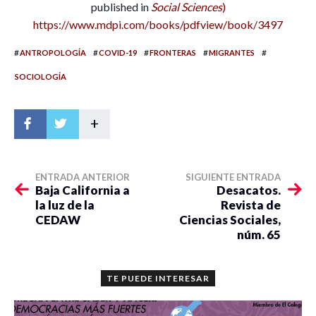
published in
Social Sciences
)
https://www.mdpi.com/books/pdfview/book/3497
#
#
#
#
#
ANTROPOLOGÍA
COVID-19
FRONTERAS
MIGRANTES
SOCIOLOGÍA
+
ENTRADA ANTERIOR
SIGUIENTE ENTRADA
Baja California a
Desacatos.
la luz de la
Revista de
CEDAW
Ciencias Sociales,
núm. 65
TE PUEDE INTERESAR