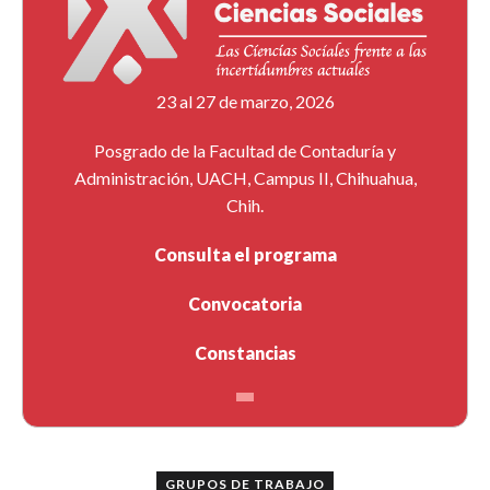
23 al 27 de marzo, 2026
Posgrado de la Facultad de Contaduría y
Administración, UACH, Campus II, Chihuahua,
Chih.
Consulta el programa
Convocatoria
Constancias
GRUPOS DE TRABAJO