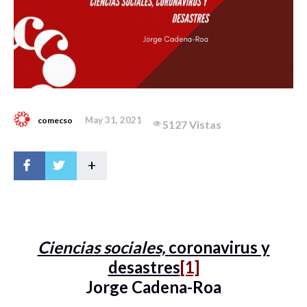
May 31, 2021
comecso
5127 Vistas
+
Ciencias sociales,
coronavirus y
desastres
[1]
Jorge Cadena-Roa