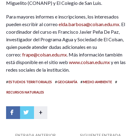
Miguelito (CONANP) y El Colegio de San Luis.
Para mayores informes e inscripciones, los interesados
pueden escribir al correo
elda.barbosa@colsan.edu.mx
. El
coordinador del curso es Francisco Javier Peña De Paz,
investigador del Programa Agua y Sociedad de El Colsan,
quien puede atender dudas adicionales en su
correo:
frape@colsan.edu.mx
. Más información también
está disponible en el sitio web
www.colsan.edu.mx
y en las
redes sociales de la institución.
#
#
#
#
ESTUDIOS TERRITORIALES
GEOGRAFÍA
MEDIO AMBIENTE
RECURSOS NATURALES
+
ENTRADA ANTERIOR
SIGUIENTE ENTRADA