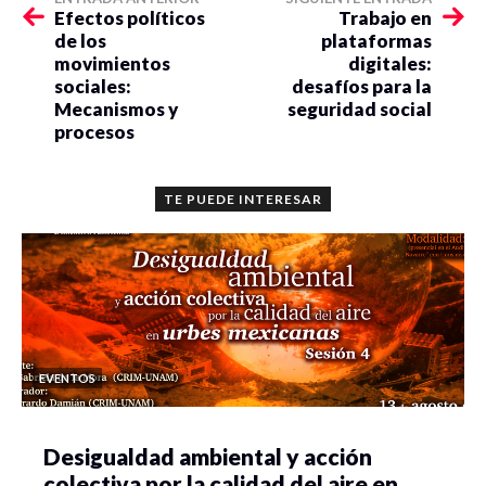
Efectos políticos
Trabajo en
de los
plataformas
movimientos
digitales:
sociales:
desafíos para la
Mecanismos y
seguridad social
procesos
TE PUEDE INTERESAR
EVENTOS
Desigualdad ambiental y acción
colectiva por la calidad del aire en