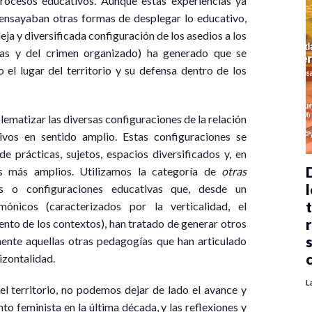
procesos educativos. Aunque estas experiencias ya
y ensayaban otras formas de desplegar lo educativo,
ja y diversificada configuración de los asedios a los
stas y del crimen organizado) ha generado que se
el lugar del territorio y su defensa dentro de los
matizar las diversas configuraciones de la relación
tivos en sentido amplio. Estas configuraciones se
de prácticas, sujetos, espacios diversificados y, en
es más amplios. Utilizamos la categoría de
otras
l
s o configuraciones educativas que, desde un
ónicos (caracterizados por la verticalidad, el
iento de los contextos), han tratado de generar otros
ente aquellas otras pedagogías que han articulado
rizontalidad.
L
el territorio, no podemos dejar de lado el avance y
 feminista en la última década, y las reflexiones y