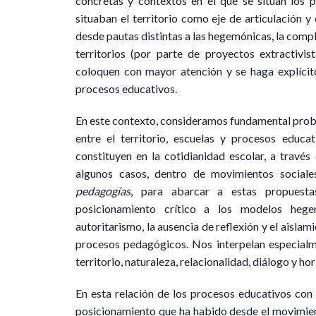
concretas y contextos en el que se sitúan los 
situaban el territorio como eje de articulación 
desde pautas distintas a las hegemónicas, la comple
territorios (por parte de proyectos extractivi
coloquen con mayor atención y se haga explícito 
procesos educativos.
En este contexto, consideramos fundamental proble
entre el territorio, escuelas y procesos educa
constituyen en la cotidianidad escolar, a través 
algunos casos, dentro de movimientos social
pedagogías
, para abarcar a estas propuesta
posicionamiento crítico a los modelos hegem
autoritarismo, la ausencia de reflexión y el aislam
procesos pedagógicos. Nos interpelan especialm
territorio, naturaleza, relacionalidad, diálogo y ho
En esta relación de los procesos educativos con 
posicionamiento que ha habido desde el movimiento