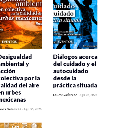
EVENTOS
EVENTOS
Desigualdad
Diálogos acerca
ambiental y
del cuidado y el
acción
autocuidado
colectiva por la
desde la
calidad del aire
práctica situada
en urbes
0 veces compartido
Laura Gutiérrez
-
Ago 05, 2026
mexicanas
412 vistas
0 veces compartido
aura Gutiérrez
-
Ago 05, 2026
413 vistas