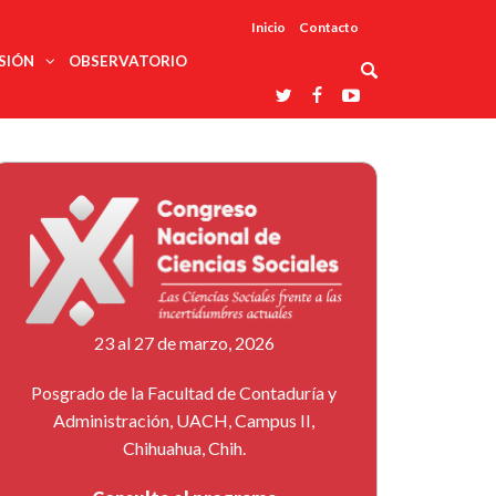
Inicio
Contacto
SIÓN
OBSERVATORIO
Asociaciones
udios
profesionales
onales
Grupos de
Reconoce
arrollo
trabajo
ar
La UDUALC
rcultural
os
A La
Redes
Universidad
cación
temáticas
De México
odología
Laboratorios
tico
En Su 475
as ciencias
Aniversario
nacionales
ales
Entidades
afines
d pública
23 al 27 de marzo, 2026
ajo social
ismo
Posgrado de la Facultad de Contaduría y
Administración, UACH, Campus II,
Chihuahua, Chih.