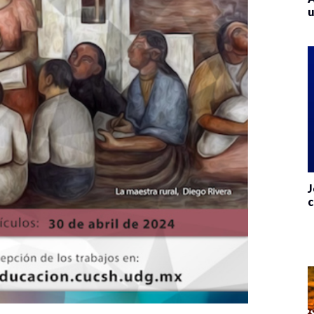
u
J
c