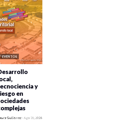
EVENTOS
Desarrollo
ocal,
tecnociencia y
riesgo en
sociedades
complejas
0 veces compartido
aura Gutiérrez
-
Ago 05, 2026
355 vistas