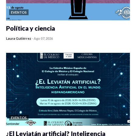
EVENTOS
Política y ciencia
Laura Gutiérrez
-
Ago 07, 2026
0 veces compartido
125 vistas
EVENTOS
¿El Leviatán artificial? Inteligencia