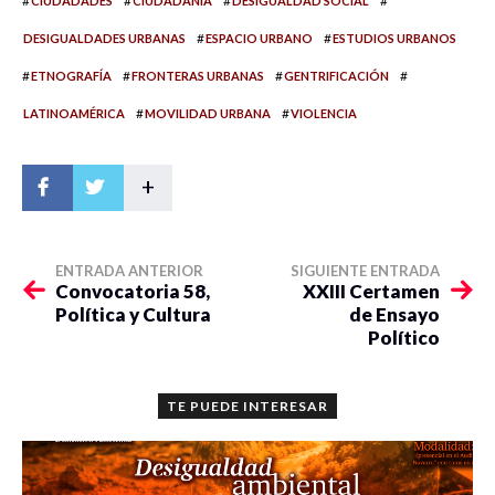
#
#
#
#
CIUDADADES
CIUDADANÍA
DESIGUALDAD SOCIAL
#
#
DESIGUALDADES URBANAS
ESPACIO URBANO
ESTUDIOS URBANOS
#
#
#
#
ETNOGRAFÍA
FRONTERAS URBANAS
GENTRIFICACIÓN
#
#
LATINOAMÉRICA
MOVILIDAD URBANA
VIOLENCIA
+
ENTRADA ANTERIOR
SIGUIENTE ENTRADA
Convocatoria 58,
XXIII Certamen
Política y Cultura
de Ensayo
Político
TE PUEDE INTERESAR