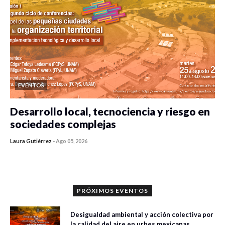
EVENTOS
Desarrollo local, tecnociencia y riesgo en
sociedades complejas
Laura Gutiérrez
-
Ago 05, 2026
0 veces compartido
70 vistas
PRÓXIMOS EVENTOS
Desigualdad ambiental y acción colectiva por
la calidad del aire en urbes mexicanas