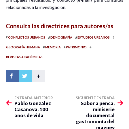
relacionadas a la investigación.
Consulta las directrices para autores/as
#
#
#
#
CONFLICTOS URBANOS
DEMOGRAFÍA
ESTUDIOS URBANOS
#
#
#
GEOGRAFÍA HUMANA
MEMORIA
PATRIMONIO
REVISTAS ACADÉMICAS
+
ENTRADA ANTERIOR
SIGUIENTE ENTRADA
Pablo González
Sabor a penca,
Casanova. 100
miniserie
años de vida
documental
gastronomía del
maguey