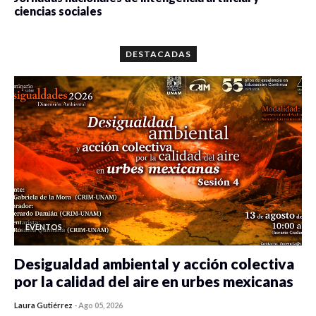
ciencias sociales
0 veces compartido
5641 vistas
DESTACADAS
EVENTOS
Desigualdad ambiental y acción colectiva
por la calidad del aire en urbes mexicanas
Laura Gutiérrez
-
Ago 05, 2026
0 veces compartido
82 vistas