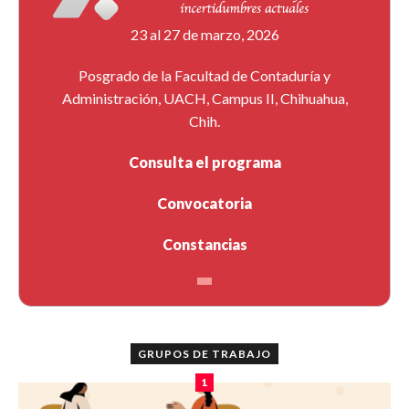
23 al 27 de marzo, 2026
Posgrado de la Facultad de Contaduría y
Administración, UACH, Campus II, Chihuahua,
Chih.
Consulta el programa
Convocatoria
Constancias
GRUPOS DE TRABAJO
1